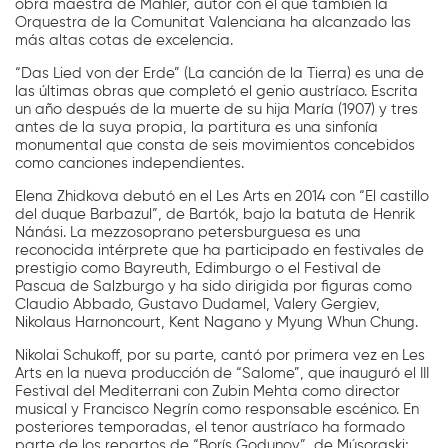
obra maestra de Mahler, autor con el que también la
Orquestra de la Comunitat Valenciana ha alcanzado las
más altas cotas de excelencia.
“Das Lied von der Erde” (La canción de la Tierra) es una de
las últimas obras que completó el genio austríaco. Escrita
un año después de la muerte de su hija María (1907) y tres
antes de la suya propia, la partitura es una sinfonía
monumental que consta de seis movimientos concebidos
como canciones independientes.
Elena Zhidkova debutó en el Les Arts en 2014 con “El castillo
del duque Barbazul”, de Bartók, bajo la batuta de Henrik
Nánási. La mezzosoprano petersburguesa es una
reconocida intérprete que ha participado en festivales de
prestigio como Bayreuth, Edimburgo o el Festival de
Pascua de Salzburgo y ha sido dirigida por figuras como
Claudio Abbado, Gustavo Dudamel, Valery Gergiev,
Nikolaus Harnoncourt, Kent Nagano y Myung Whun Chung.
Nikolai Schukoff, por su parte, cantó por primera vez en Les
Arts en la nueva producción de “Salome”, que inauguró el III
Festival del Mediterrani con Zubin Mehta como director
musical y Francisco Negrín como responsable escénico. En
posteriores temporadas, el tenor austríaco ha formado
parte de los repartos de “Borís Godunov”, de Músorgski;