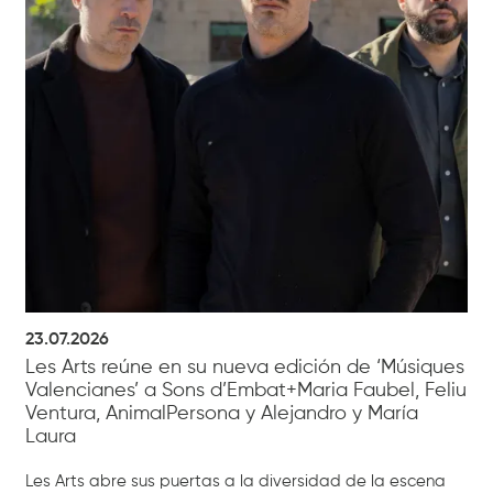
23.07.2026
Les Arts reúne en su nueva edición de ‘Músiques
Valencianes’ a Sons d’Embat+Maria Faubel, Feliu
Ventura, AnimalPersona y Alejandro y María
Laura
Les Arts abre sus puertas a la diversidad de la escena