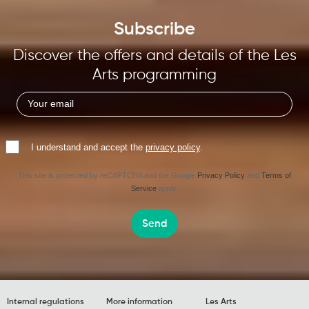
Subscribe
Discover the offers and details of the Les
Arts programming
I understand and accept the
privacy policy
.
This site is protected by reCAPTCHA and the Google
Privacy Policy
and
Terms of
Service
apply.
Send
Internal regulations
More information
Les Arts