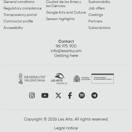
General conditions
Ciudad de las Artes y
Sustainability
las Ciencias
Regulatory compliance
Job offers
Google Arts and Culture
Transparency portal
Castings
Season highlights
Contractor profile
Partners
Accessibility
Subscriptions
Contact
961 975 900
info@lesarts.com
Getting here
Link to instagram
Link to youtube
Link to twitter
Link to facebook
Link to spotify
Link to tel
Copyright © 2026 Les Arts. All rights reserved.
Legal notice