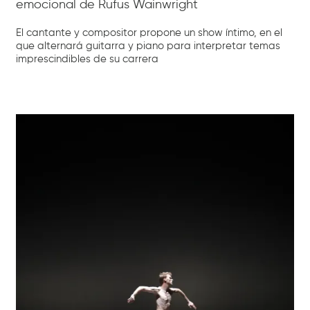
emocional de Rufus Wainwright
El cantante y compositor propone un show íntimo, en el
que alternará guitarra y piano para interpretar temas
imprescindibles de su carrera