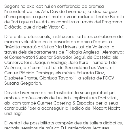
Segons ha explicat hui en conferència de premsa
l’intendent de Les Arts Davide Livermore, la idea sorgeix
d’una proposta que ell mateix va introduir al Teatre Baretti
de Torí i que a Les Arts es canalitza a través del Programa
Didàctic, que dirigeix Víctor Gil.
Diferents professionals, institucions i artistes col·laboren de
manera voluntària en la posada en marxa d’aquesta
“inèdita marató artística”: la Universitat de València, a
través dels departaments de Filologia Anglesa i Alemanya;
el Conservatori Superior Salvador Seguí, de Castelló; els
Conservatoris Joaquín Rodrigo, José Iturbi i número 1 de
València; així com l’Institut de Secundària Luis Vives, el
Centre Plácido Domingo, els músics Eduardo Díaz,
Elizabete ?rante, Gianluca Tavaroli i la solista de l’OCV
Susana Gregorian.
Davide Livermore els ha traslladat la seua gratitud junt
amb els professionals de Les Arts implicats en l’activitat,
així com també Gurmet Catering & Espacios per la seua
contribució “per a aconseguir la I edició de ‘Mozart Nacht
und Tag”.
El ventall de possibilitats comprén des de tallers didàctics,
recitals, sessions de música DJ, projeccions, lectures,