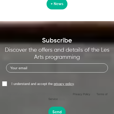
+ News
Subscribe
Discover the offers and details of the Les
Arts programming
I understand and accept the
privacy policy
.
This site is protected by reCAPTCHA and the Google
Privacy Policy
and
Terms of
Service
apply.
Send