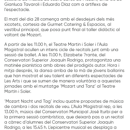
Gianluca Tavaroli i Eduardo Díaz com a artífexs de
l’espectacle.
El matí del dia 28 comença amb el desdejuni dels més
xicotets, cortesia de Gurmet Catering & Espacios, al
vestíbul principal, que posa punt final al taller didàctic al
voltant de Mozart.
A partir de les 11.00 h, el Teatre Martin i Soler i l’Aula
Magistral acullen un intens cicle de recitals junt amb una
sessió de ballet. A les 11.00 h, Elizabete ?rante, del
Conservatori Superior Joaquín Rodrigo, protagonitza una
matinée pianística amb obres del prodigiós autor. Hora i
mitja després, la dansa arriba de la mà de jóvens ballarins
que han mostrat el seu talent en diferents espectacles de
Les Arts i que se sumen de manera voluntària a aquestes
jornades amb el muntatge ‘Mozart und Tanz’ al Teatre
Martín i Soler.
‘Mozart Nacht und Tag’ inclou quatre propostes de música
de cambra i dos recitals de veu. L’Aula Magistral rep, a les
13.00 h, músics del Conservatori Municipal José Iturbi per a
la primera sessió cambrística, que deixarà pas a un recital
a càrrec d’alumnes del Conservatori Superior Joaquín
Rodrigo, a les 15.45 h. L’epicentre musical es desplaça a