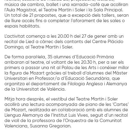
música de cambra, ballet i una xarrada-café que acolliran
l’Aula Magistral, el Teatre Martín i Soler i la Sala Principal.
Un total de 21 propostes, que a excepció dels tallers, seran
de lliure accés fins a completar l’aforament de les sales o
espais habilitats.
L’activitat comença a les 20.00 h del 27 de gener amb un
recital de Lied a càrrec dels cantants del Centre Plácido
Domingo, al Teatre Martín i Soler.
De forma paral·lela, 35 alumnes d’Educació Primària
arribaran al teatre, al voltant de les 20.30 h, per a ser els
primers a passar una nit al Palau de les Arts i conéixer millor
la figura de Mozart gràcies al treball d’alumnes del Màster
Universitari en Professor/a d’Educació Secundària, que
organitza el departament de Filologia Anglesa i Alemanya
de la Universitat de València.
Mitja hora després, el vestíbul del Teatre Martín i Soler
acollirà una lectura acompanyada de piano de les ‘Cartes’
de Mozart, realitzada en col·laboració amb els alumnes de
Llengua Alemanya de l’Institut Luis Vives, seguit d’un recital
de violí de la professora de l’Orquestra de la Comunitat
Valenciana, Susanna Gregorian.