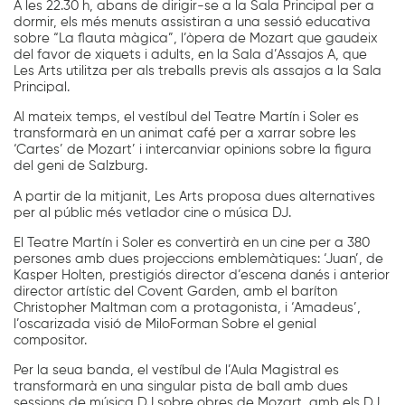
A les 22.30 h, abans de dirigir-se a la Sala Principal per a
dormir, els més menuts assistiran a una sessió educativa
sobre “La flauta màgica”, l’òpera de Mozart que gaudeix
del favor de xiquets i adults, en la Sala d’Assajos A, que
Les Arts utilitza per als treballs previs als assajos a la Sala
Principal.
Al mateix temps, el vestíbul del Teatre Martín i Soler es
transformarà en un animat café per a xarrar sobre les
‘Cartes’ de Mozart’ i intercanviar opinions sobre la figura
del geni de Salzburg.
A partir de la mitjanit, Les Arts proposa dues alternatives
per al públic més vetlador cine o música DJ.
El Teatre Martín i Soler es convertirà en un cine per a 380
persones amb dues projeccions emblemàtiques: ‘Juan’, de
Kasper Holten, prestigiós director d’escena danés i anterior
director artístic del Covent Garden, amb el baríton
Christopher Maltman com a protagonista, i ‘Amadeus’,
l’oscarizada visió de MiloForman Sobre el genial
compositor.
Per la seua banda, el vestíbul de l’Aula Magistral es
transformarà en una singular pista de ball amb dues
sessions de música DJ sobre obres de Mozart, amb els DJ