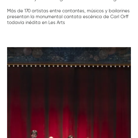
Más de 170 artistas entre cantantes, músicos y bailarines
presentan la monumental cantata escénica de Carl Orff
todavía inédita en Les Arts