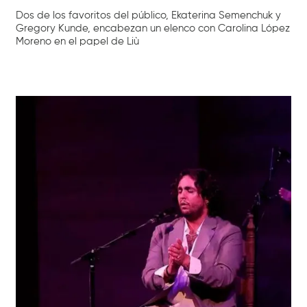
Dos de los favoritos del público, Ekaterina Semenchuk y
Gregory Kunde, encabezan un elenco con Carolina López
Moreno en el papel de Liù