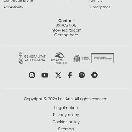
Contractor profile
Partners
Accessibility
Subscriptions
Contact
961 975 900
info@lesarts.com
Getting here
Link to instagram
Link to youtube
Link to twitter
Link to facebook
Link to spotify
Link to tel
Copyright © 2026 Les Arts. All rights reserved.
Legal notice
Privacy policy
Cookies policy
Sitemap