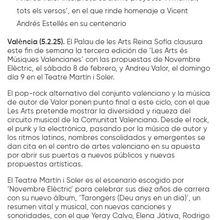
tots els versos’, en el que rinde homenaje a Vicent
Andrés Estellés en su centenario
València (5.2.25).
El Palau de les Arts Reina Sofía clausura
este fin de semana la tercera edición de ‘Les Arts és
Músiques Valencianes’ con las propuestas de Novembre
Elèctric, el sábado 8 de febrero, y Andreu Valor, el domingo
día 9 en el Teatre Martín i Soler.
El pop-rock alternativo del conjunto valenciano y la música
de autor de Valor ponen punto final a este ciclo, con el que
Les Arts pretende mostrar la diversidad y riqueza del
circuito musical de la Comunitat Valenciana. Desde el rock,
el punk y la electrónica, pasando por la música de autor y
los ritmos latinos, nombres consolidados y emergentes se
dan cita en el centro de artes valenciano en su apuesta
por abrir sus puertas a nuevos públicos y nuevas
propuestas artísticas.
El Teatre Martín i Soler es el escenario escogido por
‘Novembre Elèctric’ para celebrar sus diez años de carrera
con su nuevo álbum, ‘Tarongers (Deu anys en un dia)’, un
resumen vital y musical, con nuevas canciones y
sonoridades, con el que Yeray Calvo, Elena Játiva, Rodrigo