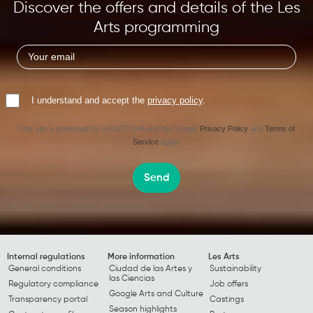
Discover the offers and details of the Les
Arts programming
I understand and accept the
privacy policy
.
This site is protected by reCAPTCHA and the Google
Privacy Policy
and
Terms of
Service
apply.
Send
Internal regulations
More information
Les Arts
General conditions
Ciudad de las Artes y
Sustainability
las Ciencias
Regulatory compliance
Job offers
Google Arts and Culture
Transparency portal
Castings
Season highlights