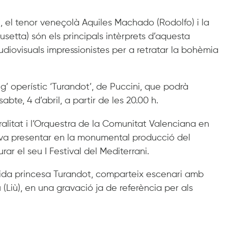
, el tenor veneçolà Aquiles Machado (Rodolfo) i la
tta) són els principals intèrprets d’aquesta
iovisuals impressionistes per a retratar la bohèmia
’ operístic ‘Turandot’, de Puccini, que podrà
bte, 4 d’abril, a partir de les 20.00 h.
alitat i l’Orquestra de la Comunitat Valenciana en
ts va presentar en la monumental producció del
ar el seu I Festival del Mediterrani.
lida princesa Turandot, comparteix escenari amb
 (Liù), en una gravació ja de referència per als