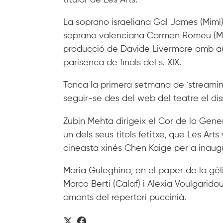
La soprano israeliana Gal James (Mimì)
soprano valenciana Carmen Romeu (Muse
producció de Davide Livermore amb aud
parisenca de finals del s. XIX.
Tanca la primera setmana de ‘streaming
seguir-se des del web del teatre el dissa
Zubin Mehta dirigeix el Cor de la Gener
un dels seus títols fetitxe, que Les Ar
cineasta xinés Chen Kaige per a inaugur
Maria Guleghina, en el paper de la gè
Marco Berti (Calaf) i Alexia Voulgaridou
amants del repertori puccinià.