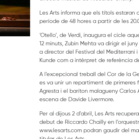
Les Arts informa que els títols estara
període de 48 hores a partir de les 20
‘
Otello’, de Verdi, inaugura el cicle a
12 minuts, Zubin Mehta va dirigir el ju
a director del Festival del Mediterrani
Kunde com a intèrpret de referència d
A l’excepcional treball del Cor de la G
es va unir un repartiment de primeres 
Agresta i el baríton malagueny Carlos 
escena de Davide Livermore.
Per al dijous 2 d’abril, Les Arts recupe
debut de Riccardo Chailly en l’orquestra
www.lesarts.com podran gaudir del mag
titular de Les Arts.