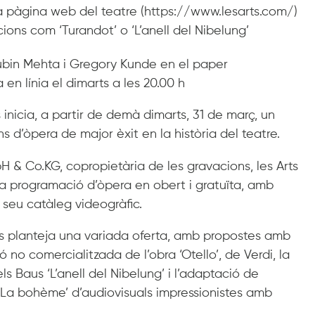
 la pàgina web del teatre (https://www.lesarts.com/)
ns com ‘Turandot’ o ‘L’anell del Nibelung’
Zubin Mehta i Gregory Kunde en el paper
en línia el dimarts a les 20.00 h
 inicia, a partir de demà dimarts, 31 de març, un
s d’òpera de major èxit en la història del teatre.
H & Co.KG, copropietària de les gravacions, les Arts
na programació d’òpera en obert i gratuïta, amb
 seu catàleg videogràfic.
Arts planteja una variada oferta, amb propostes amb
 no comercialitzada de l’obra ‘Otello’, de Verdi, la
 Baus ‘L’anell del Nibelung’ i l’adaptació de
 ‘La bohème’ d’audiovisuals impressionistes amb