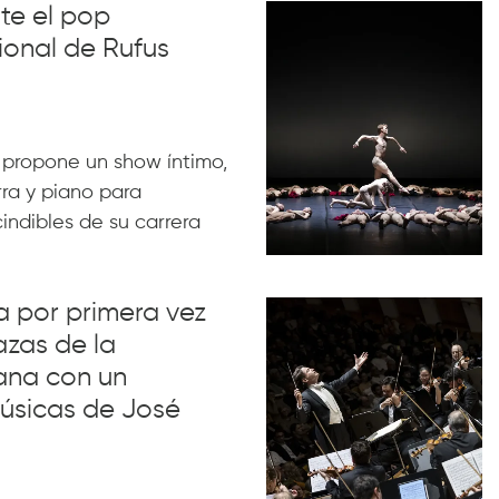
nte el pop
ional de Rufus
 propone un show íntimo,
rra y piano para
indibles de su carrera
va por primera vez
azas de la
ana con un
úsicas de José