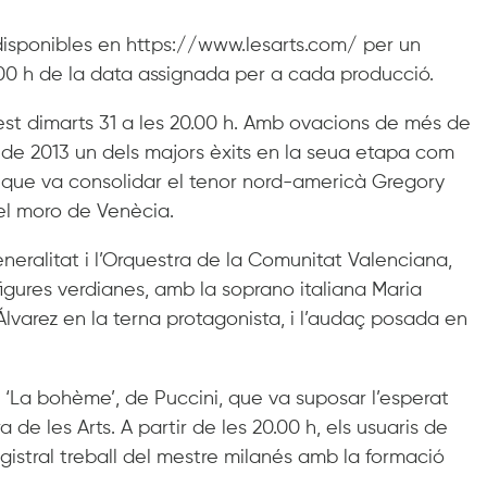
n disponibles en https://www.lesarts.com/ per un
.00 h de la data assignada per a cada producció.
quest dimarts 31 a les 20.00 h. Amb ovacions de més de
ny de 2013 un dels majors èxits en la seua etapa com
 i que va consolidar el tenor nord-americà Gregory
el moro de Venècia.
eneralitat i l’Orquestra de la Comunitat Valenciana,
figures verdianes, amb la soprano italiana Maria
Álvarez en la terna protagonista, i l’audaç posada en
ra ‘La bohème’, de Puccini, que va suposar l’esperat
 de les Arts. A partir de les 20.00 h, els usuaris de
istral treball del mestre milanés amb la formació