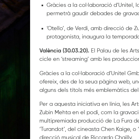
Gràcies a la col
·
laboració d’Unitel,
permetrà gaudir debades de gravacio
‘
Otello’, de Verdi, amb direcció de 
protagonista, inaugura la temporada 
València (30.03.20).
El Palau de les Arts
cicle en ‘streaming’ amb les produccion
Gràcies a la col·laboració d’Unitel Gmb
ofereix, des de la seua pàgina web, u
alguns dels títols més emblemàtics del
Per a aquesta iniciativa en línia, les 
Zubin Mehta en el podi, com la gravació
multipremiada producció de La Fura dels
‘Turandot’, del cineasta Chen Kaige, o
direcció musical de Riccardo Chailly.