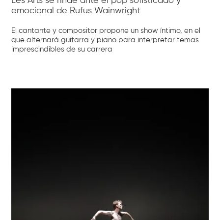
Les Arts se rinde ante el pop sofisticado y
emocional de Rufus Wainwright
El cantante y compositor propone un show íntimo, en el
que alternará guitarra y piano para interpretar temas
imprescindibles de su carrera