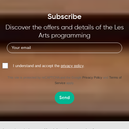
Subscribe
Discover the offers and details of the Les
Arts programming
I understand and accept the
privacy policy
.
This site is protected by reCAPTCHA and the Google
Privacy Policy
and
Terms of
Service
apply.
Send