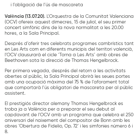
i l’obligació de l’ús de mascareta
València (13.07.20).
L’Orquestra de la Comunitat Valenciana
(OCV) ofereix aquest dimecres, 15 de juliol, el seu primer
concert simfònic dins de la nova normalitat a les 20.00
hores, a la Sala Principal.
Després d’oferir tres celebrats programes cambrístics tant
en Les Arts com en diferents municipis del territori valencià,
l’OCV clausurarà el cicle ‘Torna a Les Arts’ amb obres de
Beethoven sota la direcció de Thomas Hengelbrock.
Per primera vegada, després del retorn a les activitats
obertes al públic, la Sala Principal obrirà les seues portes
amb una ocupació màxima del 75 % de l’aforament total
que comportarà l’ús obligatori de mascareta per al públic
assistent.
El prestigiós director alemany Thomas Hengelbrock es
troba ja a València per a preparar el seu debut al
capdavant de l’OCV amb un programa que celebra el 250
aniversari del naixement del compositor de Bonn amb les
obres ‘Obertura de Fidelio, Op. 72’ i les simfonies número 6 i
8.