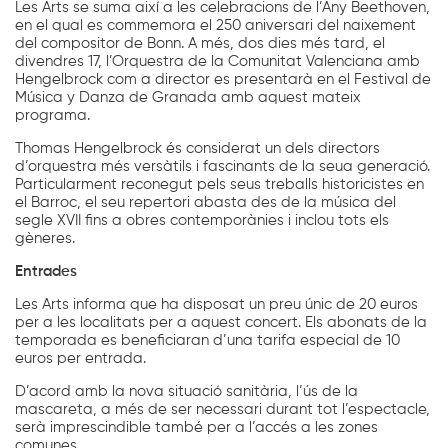
Les Arts se suma així a les celebracions de l’Any Beethoven,
en el qual es commemora el 250 aniversari del naixement
del compositor de Bonn. A més, dos dies més tard, el
divendres 17, l’Orquestra de la Comunitat Valenciana amb
Hengelbrock com a director es presentarà en el Festival de
Música y Danza de Granada amb aquest mateix
programa.
Thomas Hengelbrock és considerat un dels directors
d’orquestra més versàtils i fascinants de la seua generació.
Particularment reconegut pels seus treballs historicistes en
el Barroc, el seu repertori abasta des de la música del
segle XVII fins a obres contemporànies i inclou tots els
gèneres.
Entrades
Les Arts informa que ha disposat un preu únic de 20 euros
per a les localitats per a aquest concert. Els abonats de la
temporada es beneficiaran d’una tarifa especial de 10
euros per entrada.
D’acord amb la nova situació sanitària, l’ús de la
mascareta, a més de ser necessari durant tot l’espectacle,
serà imprescindible també per a l’accés a les zones
comunes.