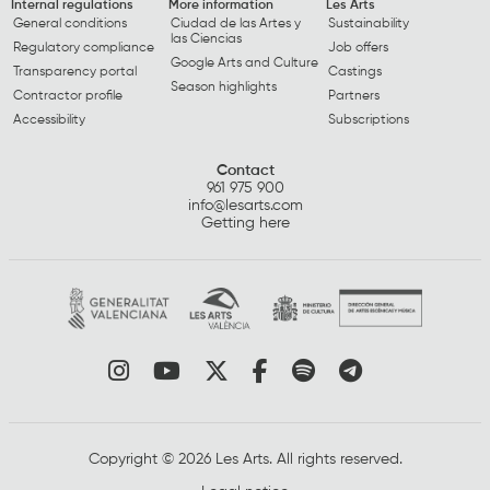
Internal regulations
More information
Les Arts
General conditions
Ciudad de las Artes y
Sustainability
las Ciencias
Regulatory compliance
Job offers
Google Arts and Culture
Transparency portal
Castings
Season highlights
Contractor profile
Partners
Accessibility
Subscriptions
Contact
961 975 900
info@lesarts.com
Getting here
Link to instagram
Link to youtube
Link to twitter
Link to facebook
Link to spotify
Link to tel
Copyright © 2026 Les Arts. All rights reserved.