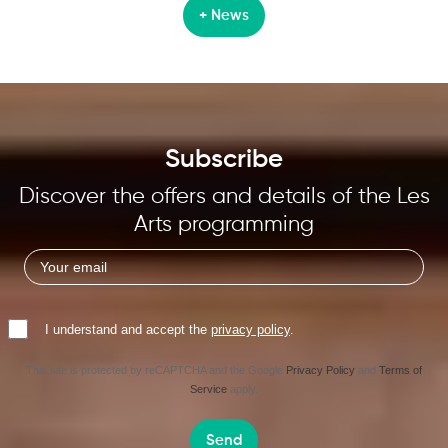
+ News
Subscribe
Discover the offers and details of the Les
Arts programming
I understand and accept the
privacy policy
.
This site is protected by reCAPTCHA and the Google
Privacy Policy
and
Terms of
Service
apply.
Send