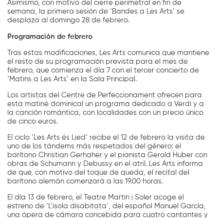
Asimismo, con motivo del cierre perimetral en fin de
semana, la primera sesión de ‘Bandes a Les Arts’ se
desplaza al domingo 28 de febrero.
Programación de febrero
Tras estas modificaciones, Les Arts comunica que mantiene
el resto de su programación prevista para el mes de
febrero, que comienza el día 7 con el tercer concierto de
‘Matins a Les Arts’ en la Sala Principal.
Los artistas del Centre de Perfeccionament ofrecen para
esta matiné dominical un programa dedicado a Verdi y a
la canción romántica, con localidades con un precio único
de cinco euros.
El ciclo ‘Les Arts és Lied’ recibe el 12 de febrero la visita de
uno de los tándems más respetados del género: el
barítono Christian Gerhaher y el pianista Gerold Huber con
obras de Schumann y Debussy en el atril. Les Arts informa
de que, con motivo del toque de queda, el recital del
barítono alemán comenzará a las 19.00 horas.
El día 13 de febrero, el Teatre Martín i Soler acoge el
estreno de ‘L’isola disabitata’, del español Manuel García,
una ópera de cámara concebida para cuatro cantantes y