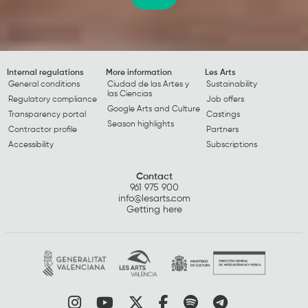
Internal regulations
More information
Les Arts
General conditions
Ciudad de las Artes y
Sustainability
las Ciencias
Regulatory compliance
Job offers
Google Arts and Culture
Transparency portal
Castings
Season highlights
Contractor profile
Partners
Accessibility
Subscriptions
Contact
961 975 900
info@lesarts.com
Getting here
Link to instagram
Link to youtube
Link to twitter
Link to facebook
Link to spotify
Link to tel