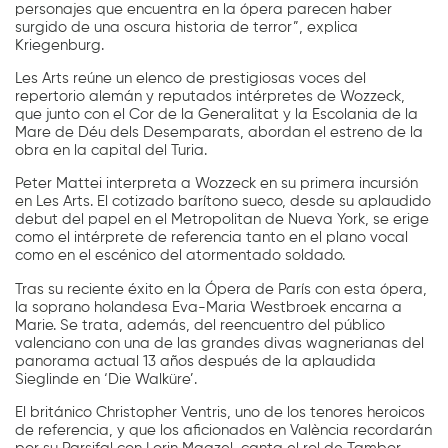
personajes que encuentra en la ópera parecen haber
surgido de una oscura historia de terror”, explica
Kriegenburg.
Les Arts reúne un elenco de prestigiosas voces del
repertorio alemán y reputados intérpretes de Wozzeck,
que junto con el Cor de la Generalitat y la Escolania de la
Mare de Déu dels Desemparats, abordan el estreno de la
obra en la capital del Turia.
Peter Mattei interpreta a Wozzeck en su primera incursión
en Les Arts. El cotizado barítono sueco, desde su aplaudido
debut del papel en el Metropolitan de Nueva York, se erige
como el intérprete de referencia tanto en el plano vocal
como en el escénico del atormentado soldado.
Tras su reciente éxito en la Ópera de París con esta ópera,
la soprano holandesa Eva-Maria Westbroek encarna a
Marie. Se trata, además, del reencuentro del público
valenciano con una de las grandes divas wagnerianas del
panorama actual 13 años después de la aplaudida
Sieglinde en ‘Die Walküre’.
El británico Christopher Ventris, uno de los tenores heroicos
de referencia, y que los aficionados en València recordarán