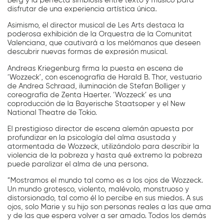
Berg y la perfecta simbiosis entre texto y músico para
disfrutar de una experiencia artística única.
Asimismo, el director musical de Les Arts destaca la
poderosa exhibición de la Orquestra de la Comunitat
Valenciana, que cautivará a los melómanos que deseen
descubrir nuevas formas de expresión musical.
Andreas Kriegenburg firma la puesta en escena de
‘Wozzeck’, con escenografía de Harald B. Thor, vestuario
de Andrea Schraad, iluminación de Stefan Bolliger y
coreografía de Zenta Haerter. ‘Wozzeck’ es una
coproducción de la Bayerische Staatsoper y el New
National Theatre de Tokio.
El prestigioso director de escena alemán apuesta por
profundizar en la psicología del alma asustada y
atormentada de Wozzeck, utilizándolo para describir la
violencia de la pobreza y hasta qué extremo la pobreza
puede paralizar el alma de una persona.
“Mostramos el mundo tal como es a los ojos de Wozzeck.
Un mundo grotesco, violento, malévolo, monstruoso y
distorsionado, tal como él lo percibe en sus miedos. A sus
ojos, solo Marie y su hijo son personas reales a las que ama
y de las que espera volver a ser amado. Todos los demás