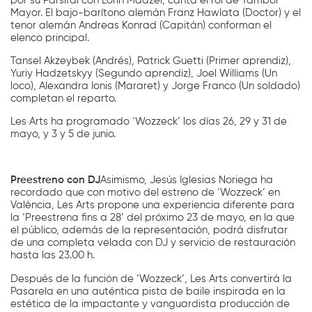
por su Parsifal con Lorin Maazel, canta el rol de Tambor
Mayor. El bajo-barítono alemán Franz Hawlata (Doctor) y el
tenor alemán Andreas Konrad (Capitán) conforman el
elenco principal.
Tansel Akzeybek (Andrés), Patrick Guetti (Primer aprendiz),
Yuriy Hadzetskyy (Segundo aprendiz), Joel Williams (Un
loco), Alexandra Ionis (Mararet) y Jorge Franco (Un soldado)
completan el reparto.
Les Arts ha programado ‘Wozzeck’ los días 26, 29 y 31 de
mayo, y 3 y 5 de junio.
Preestreno con DJ
Asimismo, Jesús Iglesias Noriega ha
recordado que con motivo del estreno de ‘Wozzeck’ en
València, Les Arts propone una experiencia diferente para
la ‘Preestrena fins a 28’ del próximo 23 de mayo, en la que
el público, además de la representación, podrá disfrutar
de una completa velada con DJ y servicio de restauración
hasta las 23.00 h.
Después de la función de ‘Wozzeck’, Les Arts convertirá la
Pasarela en una auténtica pista de baile inspirada en la
estética de la impactante y vanguardista producción de