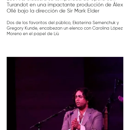
Turandot en una impactante producción de Àlex
Ollé bajo la dirección de Sir Mark Elder
Dos de los favoritos del público, Ekaterina Semenchuk y
Gregory Kunde, encabezan un elenco con Carolina López
Moreno en el papel de Liù