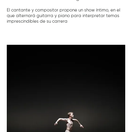
El cantante y compositor propone un show íntimo, en el
que alternará guitarra y piano para interpretar temas
imprescindibles de su carrera