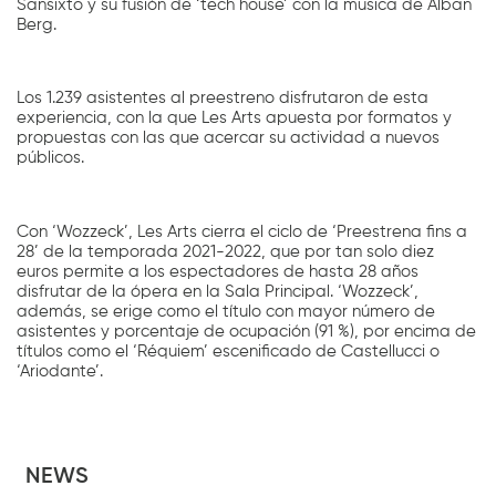
Sansixto y su fusión de ‘tech house’ con la música de Alban
Berg.
Los 1.239 asistentes al preestreno disfrutaron de esta
experiencia, con la que Les Arts apuesta por formatos y
propuestas con las que acercar su actividad a nuevos
públicos.
Con ‘Wozzeck’, Les Arts cierra el ciclo de ‘Preestrena fins a
28’ de la temporada 2021-2022, que por tan solo diez
euros permite a los espectadores de hasta 28 años
disfrutar de la ópera en la Sala Principal. ‘Wozzeck’,
además, se erige como el título con mayor número de
asistentes y porcentaje de ocupación (91 %), por encima de
títulos como el ‘Réquiem’ escenificado de Castellucci o
‘Ariodante’.
NEWS