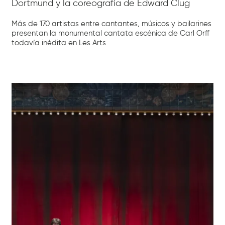
Dortmund y la coreografía de Edward Clug
Más de 170 artistas entre cantantes, músicos y bailarines
presentan la monumental cantata escénica de Carl Orff
todavía inédita en Les Arts