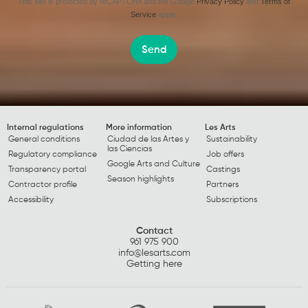
This site is protected by reCAPTCHA and the Google
Privacy Policy
and
Terms of
Service
apply.
Send
Internal regulations
More information
Les Arts
General conditions
Ciudad de las Artes y
Sustainability
las Ciencias
Regulatory compliance
Job offers
Google Arts and Culture
Transparency portal
Castings
Season highlights
Contractor profile
Partners
Accessibility
Subscriptions
Contact
961 975 900
info@lesarts.com
Getting here