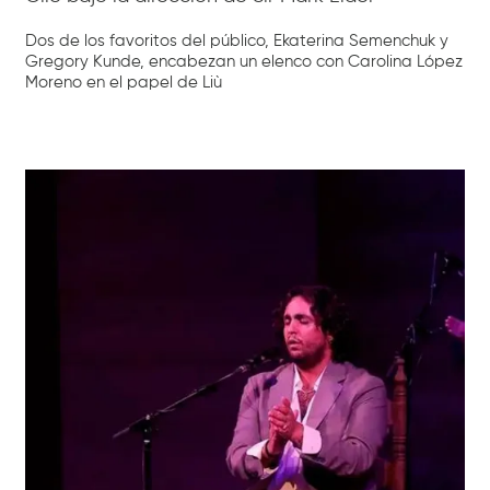
Dos de los favoritos del público, Ekaterina Semenchuk y
Gregory Kunde, encabezan un elenco con Carolina López
Moreno en el papel de Liù