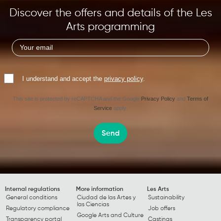
Discover the offers and details of the Les
Arts programming
I understand and accept the
privacy policy
.
This site is protected by reCAPTCHA and the Google
Privacy Policy
and
Terms of
Service
apply.
Send
Internal regulations
More information
Les Arts
General conditions
Ciudad de las Artes y
Sustainability
las Ciencias
Regulatory compliance
Job offers
Google Arts and Culture
Transparency portal
Castings