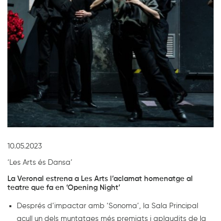
Diapositiva 1 de 1
10.05.2023
‘Les Arts és Dansa’
La Veronal estrena a Les Arts l’aclamat homenatge al
teatre que fa en ‘Opening Night’
Després d’impactar amb ‘Sonoma’, la Sala Principal
acull un dels muntatges més premiats i aplaudits de la