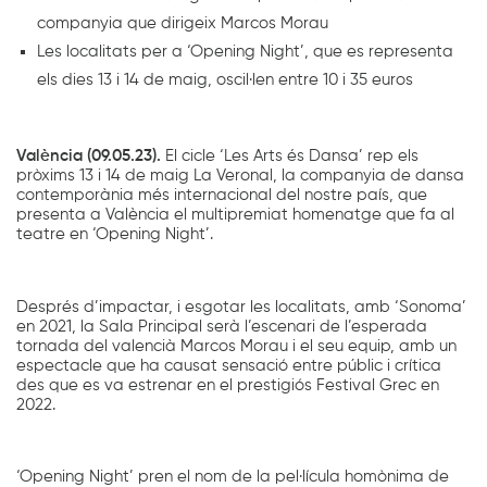
companyia que dirigeix Marcos Morau
Les localitats per a ‘Opening Night’, que es representa
els dies 13 i 14 de maig, oscil·len entre 10 i 35 euros
València (09.05.23).
El cicle ‘Les Arts és Dansa’ rep els
pròxims 13 i 14 de maig La Veronal, la companyia de dansa
contemporània més internacional del nostre país, que
presenta a València el multipremiat homenatge que fa al
teatre en ‘Opening Night’.
Després d’impactar, i esgotar les localitats, amb ‘Sonoma’
en 2021, la Sala Principal serà l’escenari de l’esperada
tornada del valencià Marcos Morau i el seu equip, amb un
espectacle que ha causat sensació entre públic i crítica
des que es va estrenar en el prestigiós Festival Grec en
2022.
‘Opening Night’ pren el nom de la pel·lícula homònima de