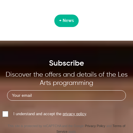
+ News
Subscribe
Discover the offers and details of the Les
Arts programming
I understand and accept the
privacy policy
.
This site is protected by reCAPTCHA and the Google
Privacy Policy
and
Terms of
Service
apply.