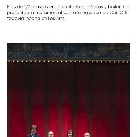
Más de 170 artistas entre cantantes, músicos y bailarines
presentan la monumental cantata escénica de Carl Orff
todavía inédita en Les Arts