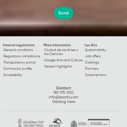
Send
Internal regulations
More information
Les Arts
General conditions
Ciudad de las Artes y
Sustainability
las Ciencias
Regulatory compliance
Job offers
Google Arts and Culture
Transparency portal
Castings
Season highlights
Contractor profile
Partners
Accessibility
Subscriptions
Contact
961 975 900
info@lesarts.com
Getting here