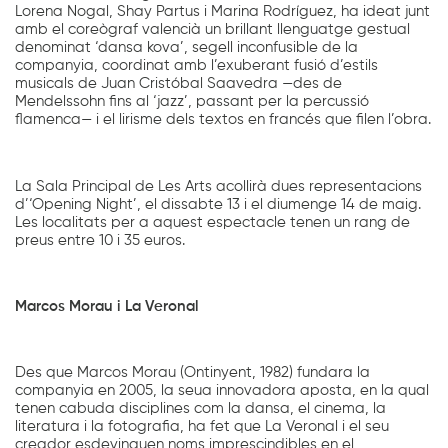
Lorena Nogal, Shay Partus i Marina Rodríguez, ha ideat junt
amb el coreògraf valencià un brillant llenguatge gestual
denominat ‘dansa kova’, segell inconfusible de la
companyia, coordinat amb l’exuberant fusió d’estils
musicals de Juan Cristóbal Saavedra —des de
Mendelssohn fins al ‘jazz’, passant per la percussió
flamenca— i el lirisme dels textos en francés que filen l’obra.
La Sala Principal de Les Arts acollirà dues representacions
d’‘Opening Night’, el dissabte 13 i el diumenge 14 de maig.
Les localitats per a aquest espectacle tenen un rang de
preus entre 10 i 35 euros.
Marcos Morau i La Veronal
Des que Marcos Morau (Ontinyent, 1982) fundara la
companyia en 2005, la seua innovadora aposta, en la qual
tenen cabuda disciplines com la dansa, el cinema, la
literatura i la fotografia, ha fet que La Veronal i el seu
creador esdevinguen noms imprescindibles en el