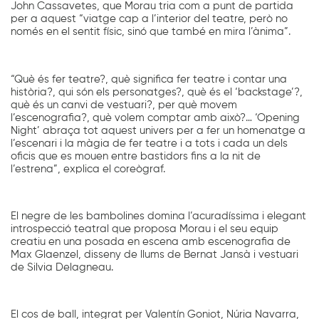
John Cassavetes, que Morau tria com a punt de partida
per a aquest “viatge cap a l’interior del teatre, però no
només en el sentit físic, sinó que també en mira l’ànima”.
“Què és fer teatre?, què significa fer teatre i contar una
història?, qui són els personatges?, què és el ‘backstage’?,
què és un canvi de vestuari?, per què movem
l’escenografia?, què volem comptar amb això?… ‘Opening
Night’ abraça tot aquest univers per a fer un homenatge a
l’escenari i la màgia de fer teatre i a tots i cada un dels
oficis que es mouen entre bastidors fins a la nit de
l’estrena”, explica el coreògraf.
El negre de les bambolines domina l’acuradíssima i elegant
introspecció teatral que proposa Morau i el seu equip
creatiu en una posada en escena amb escenografia de
Max Glaenzel, disseny de llums de Bernat Jansà i vestuari
de Silvia Delagneau.
El cos de ball, integrat per Valentín Goniot, Núria Navarra,