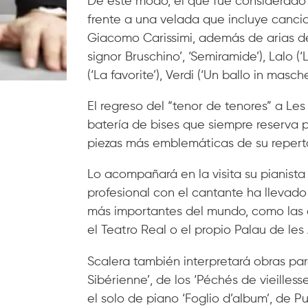
De este modo, el que fue considerado 
frente a una velada que incluye cancio
Giacomo Carissimi, además de arias de ó
signor Bruschino’, ‘Semiramide’), Lalo (‘
(‘La favorite’), Verdi (‘Un ballo in maschera
El regreso del “tenor de tenores” a Le
batería de bises que siempre reserva par
piezas más emblemáticas de su reperto
Lo acompañará en la visita su pianista
profesional con el cantante ha llevado
más importantes del mundo, como las óp
el Teatro Real o el propio Palau de les 
Scalera también interpretará obras para
Sibérienne’, de los ‘Péchés de vieilless
el solo de piano ‘Foglio d’album’, de Pu