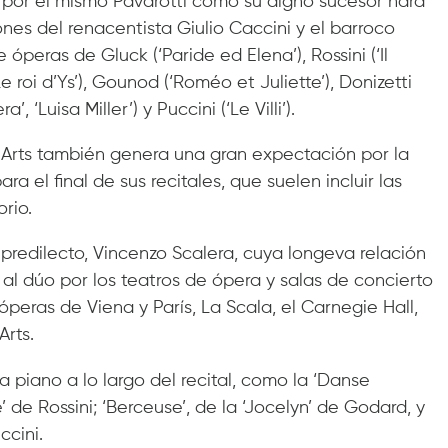
por el mismo Pavarotti como su digno sucesor hará
nes del renacentista Giulio Caccini y el barroco
peras de Gluck (‘Paride ed Elena’), Rossini (‘Il
Le roi d’Ys’), Gounod (‘Roméo et Juliette’), Donizetti
’, ‘Luisa Miller’) y Puccini (‘Le Villi’).
s Arts también genera una gran expectación por la
a el final de sus recitales, que suelen incluir las
rio.
 predilecto, Vincenzo Scalera, cuya longeva relación
 al dúo por los teatros de ópera y salas de concierto
eras de Viena y París, La Scala, el Carnegie Hall,
Arts.
 piano a lo largo del recital, como la ‘Danse
e’ de Rossini; ‘Berceuse’, de la ‘Jocelyn’ de Godard, y
ccini.