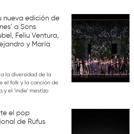
su nueva edición de
nes’ a Sons
el, Feliu Ventura,
ejandro y María
 a la diversidad de la
 el folk y la canción de
 y el ‘indie’ mestizo
nte el pop
ional de Rufus