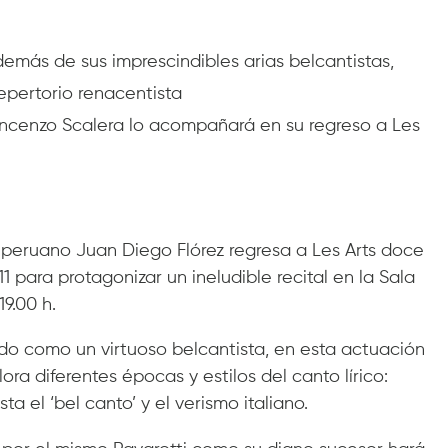
emás de sus imprescindibles arias belcantistas,
repertorio renacentista
incenzo Scalera lo acompañará en su regreso a Les
 peruano Juan Diego Flórez regresa a Les Arts doce
1 para protagonizar un ineludible recital en la Sala
9.00 h.
do como un virtuoso belcantista, en esta actuación
a diferentes épocas y estilos del canto lírico:
a el ‘bel canto’ y el verismo italiano.