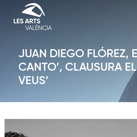
JUAN DIEGO FLÓREZ, E
CANTO’, CLAUSURA EL
VEUS’
Diapositiva 1 de 1: News