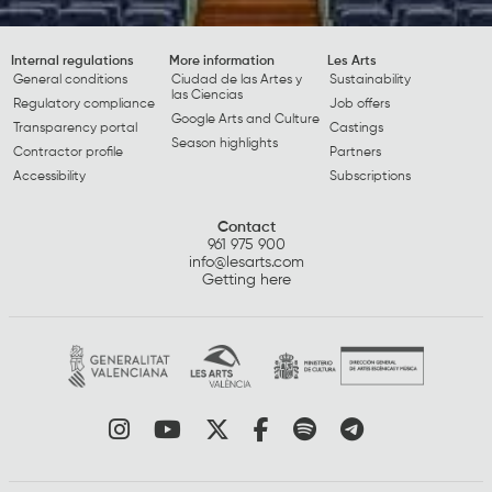
Internal regulations
More information
Les Arts
General conditions
Ciudad de las Artes y
Sustainability
las Ciencias
Regulatory compliance
Job offers
Google Arts and Culture
Transparency portal
Castings
Season highlights
Contractor profile
Partners
Accessibility
Subscriptions
Contact
961 975 900
info@lesarts.com
Getting here
Link to instagram
Link to youtube
Link to twitter
Link to facebook
Link to spotify
Link to tel