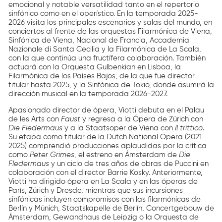
emocional y notable versatilidad tanto en el repertorio
sinfónico como en el operístico. En la temporada 2025-
2026 visita los principales escenarios y salas del mundo, en
conciertos al frente de las orquestas Filarmónica de Viena,
Sinfónica de Viena, Nacional de Francia, Accademia
Nazionale di Santa Cecilia y la Filarmónica de La Scala,
con la que continúa una fructífera colaboración. También
actuará con la Orquesta Gulbenkian en Lisboa, la
Filarmónica de los Países Bajos, de la que fue director
titular hasta 2025, y la Sinfónica de Tokio, donde asumirá la
dirección musical en la temporada 2026-2027.
Apasionado director de ópera, Viotti debuta en el Palau
de les Arts con
Faust
y regresa a la Ópera de Zúrich con
Die Fledermaus
y a la Staatsoper de Viena con
Il trittico
.
Su etapa como titular de la Dutch National Opera (2021-
2025) comprendió producciones aplaudidas por la crítica
como
Peter Grimes
, el estreno en Ámsterdam de
Die
Fledermaus
y un ciclo de tres años de obras de Puccini en
colaboración con el director Barrie Kosky. Anteriormente,
Viotti ha dirigido ópera en La Scala y en las óperas de
París, Zúrich y Dresde, mientras que sus incursiones
sinfónicas incluyen compromisos con las filarmónicas de
Berlín y Múnich, Staatskapelle de Berlín, Concertgebouw de
Ámsterdam, Gewandhaus de Leipzig o la Orquesta de