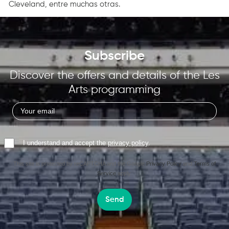
Cleveland, entre muchas otras.
Subscribe
Discover the offers and details of the Les
Arts programming
I understand and accept the
privacy policy
.
This site is protected by reCAPTCHA and the Google
Privacy Policy
and
Terms of
Service
apply.
Send