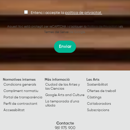
Entenc i accepte la
política de privacitat.
Aquest lloc està protegit per reCAPTCHA i s’apliquen la
Política de Privacitat
i els
Termes del Servei
de Google.
Enviar
Normatives internes
Més informació
Les Arts
Condicions generals
Ciudad de las Artes y
Sostenibilitat
las Ciencias
Compliment normatiu
Ofertes de treball
Google Arts and Culture
Portal de transparència
Càstings
La temporada d'una
Perfil de contractant
Col·laboradors
ullada
Accessibilitat
Subscripcions
Contacte
961 975 900