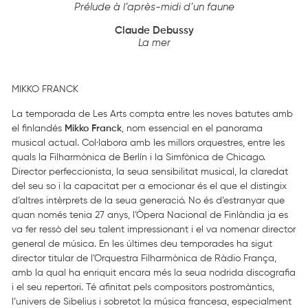
Prélude à l’après-midi d’un faune
Claude Debussy
La mer
MIKKO FRANCK
La temporada de Les Arts compta entre les noves batutes amb
el finlandés
Mikko Franck
, nom essencial en el panorama
musical actual. Col·labora amb les millors orquestres, entre les
quals la Filharmònica de Berlín i la Simfònica de Chicago.
Director perfeccionista, la seua sensibilitat musical, la claredat
del seu so i la capacitat per a emocionar és el que el distingix
d’altres intèrprets de la seua generació. No és d’estranyar que
quan només tenia 27 anys, l’Òpera Nacional de Finlàndia ja es
va fer ressò del seu talent impressionant i el va nomenar director
general de música. En les últimes deu temporades ha sigut
director titular de l’Orquestra Filharmònica de Ràdio França,
amb la qual ha enriquit encara més la seua nodrida discografia
i el seu repertori. Té afinitat pels compositors postromàntics,
l’univers de Sibelius i sobretot la música francesa, especialment