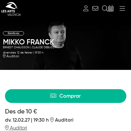
Cerca
Simfònic
MIKKO FRANCK
ERNEST CHAUSSON | CLAUDE DEBUSSY
divendres 12 de febrer
|
19:30 h
Auditori
Diapositiva 1 de 1
Comprar
Des de
Des de
10 €
dv. 12.02.27
|
19:30 h
Auditori
Auditori