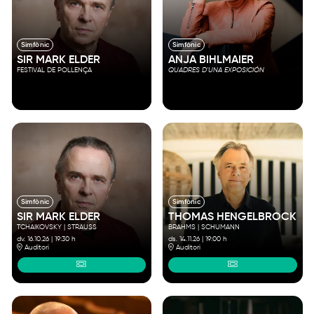
Simfònic
Simfònic
SIR MARK ELDER
ANJA BIHLMAIER
FESTIVAL DE POLLENÇA
QUADRES D'UNA EXPOSICIÓN
Simfònic
Simfònic
SIR MARK ELDER
THOMAS HENGELBROCK
TCHAIKOVSKY | STRAUSS
BRAHMS | SCHUMANN
dv. 16.10.26
|
19:30 h
ds. 14.11.26
|
19:00 h
Auditori
Auditori