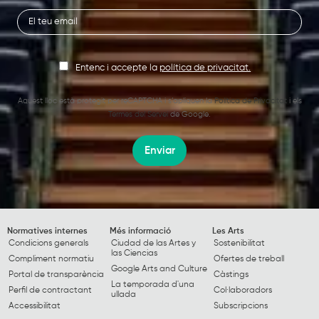
Entenc i accepte la
política de privacitat.
Aquest lloc està protegit per reCAPTCHA i s’apliquen la
Política de Privacitat
i els
Termes del Servei
de Google.
Enviar
Normatives internes
Més informació
Les Arts
Condicions generals
Ciudad de las Artes y
Sostenibilitat
las Ciencias
Compliment normatiu
Ofertes de treball
Google Arts and Culture
Portal de transparència
Càstings
La temporada d'una
Perfil de contractant
Col·laboradors
ullada
Accessibilitat
Subscripcions