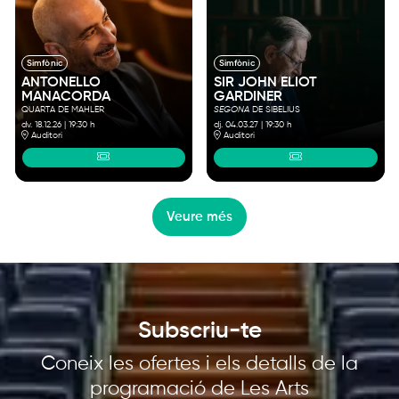
Simfònic
Simfònic
ANTONELLO
SIR JOHN ELIOT
MANACORDA
GARDINER
QUARTA DE MAHLER
SEGONA
DE SIBELIUS
dv. 18.12.26
|
19:30 h
dj. 04.03.27
|
19:30 h
Auditori
Auditori
Veure més
Subscriu-te
Coneix les ofertes i els detalls de la
programació de Les Arts