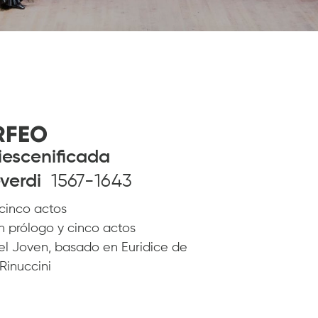
RFEO
iescenificada
everdi
1567-1643
cinco actos
n prólogo y cinco actos
 el Joven, basado en Euridice de
 Rinuccini