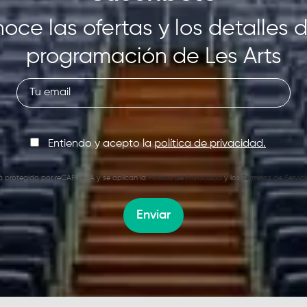
oce las ofertas y los detalles d
programación de Les Arts
Entiendo y acepto la
política de privacidad.
stá protegido por reCAPTCHA y se aplican la
Política de Privacidad
y los
Términos de Servici
Enviar