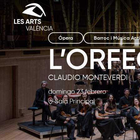
Ópera
Barroc i Música Ant
L’ORF
CLAUDIO MONTEVERDI
domingo 23 febrero
Sala Principal