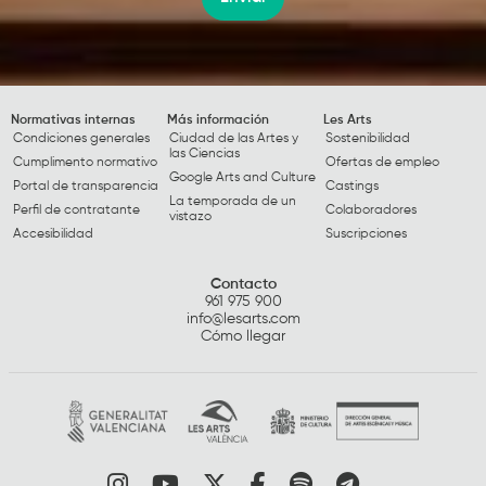
Normativas internas
Más información
Les Arts
Condiciones generales
Ciudad de las Artes y
Sostenibilidad
las Ciencias
Cumplimento normativo
Ofertas de empleo
Google Arts and Culture
Portal de transparencia
Castings
La temporada de un
Perfil de contratante
Colaboradores
vistazo
Accesibilidad
Suscripciones
Contacto
961 975 900
info@lesarts.com
Cómo llegar
Link a instagram
Link a youtube
Link a twitter
Link a facebook
Link a spotify
Link a tele