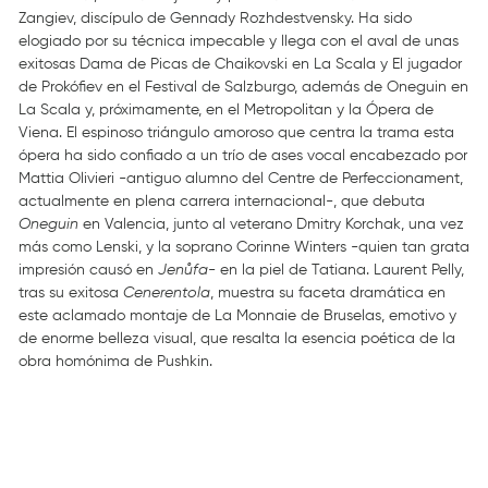
Zangiev, discípulo de Gennady Rozhdestvensky. Ha sido
elogiado por su técnica impecable y llega con el aval de unas
exitosas Dama de Picas de Chaikovski en La Scala y El jugador
de Prokófiev en el Festival de Salzburgo, además de Oneguin en
La Scala y, próximamente, en el Metropolitan y la Ópera de
Viena. El espinoso triángulo amoroso que centra la trama esta
ópera ha sido confiado a un trío de ases vocal encabezado por
Mattia Olivieri -antiguo alumno del Centre de Perfeccionament,
actualmente en plena carrera internacional-, que debuta
Oneguin
en Valencia, junto al veterano Dmitry Korchak, una vez
más como Lenski, y la soprano Corinne Winters -quien tan grata
impresión causó en
Jenůfa
- en la piel de Tatiana. Laurent Pelly,
tras su exitosa
Cenerentola
, muestra su faceta dramática en
este aclamado montaje de La Monnaie de Bruselas, emotivo y
de enorme belleza visual, que resalta la esencia poética de la
obra homónima de Pushkin.