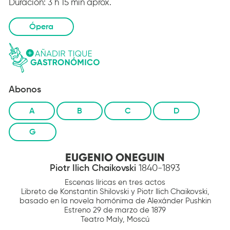
Duración:
3 h 15 min aprox.
Ópera
Abonos
A
B
C
D
G
EUGENIO ONEGUIN
Piotr Ilich Chaikovski
1840-1893
Escenas líricas en tres actos
Libreto de Konstantin Shilovski y Piotr Ilich Chaikovski,
basado en la novela homónima de Alexánder Pushkin
Estreno 29 de marzo de 1879
Teatro Maly, Moscú