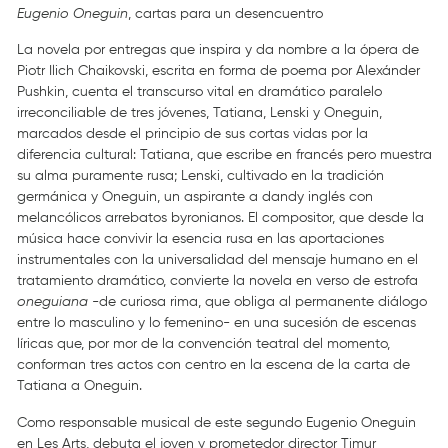
Eugenio Oneguin
, cartas para un desencuentro
La novela por entregas que inspira y da nombre a la ópera de
Piotr Ilich Chaikovski, escrita en forma de poema por Alexánder
Pushkin, cuenta el transcurso vital en dramático paralelo
irreconciliable de tres jóvenes, Tatiana, Lenski y Oneguin,
marcados desde el principio de sus cortas vidas por la
diferencia cultural: Tatiana, que escribe en francés pero muestra
su alma puramente rusa; Lenski, cultivado en la tradición
germánica y Oneguin, un aspirante a dandy inglés con
melancólicos arrebatos byronianos. El compositor, que desde la
música hace convivir la esencia rusa en las aportaciones
instrumentales con la universalidad del mensaje humano en el
tratamiento dramático, convierte la novela en verso de estrofa
oneguiana
-de curiosa rima, que obliga al permanente diálogo
entre lo masculino y lo femenino- en una sucesión de escenas
líricas que, por mor de la convención teatral del momento,
conforman tres actos con centro en la escena de la carta de
Tatiana a Oneguin.
Como responsable musical de este segundo Eugenio Oneguin
en Les Arts, debuta el joven y prometedor director Timur