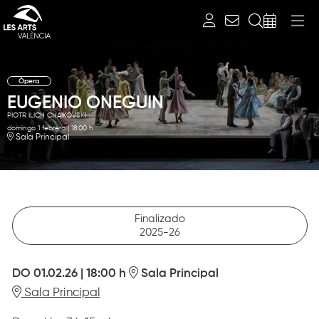
Buscar
Ópera
EUGENIO ONEGUIN
PIOTR ILICH CHAIKOVSKI
domingo 1 febrero
|
18:00 h
Sala Principal
Finalizado
2025-26
DO 01.02.26
|
18:00 h
Sala Principal
Sala Principal