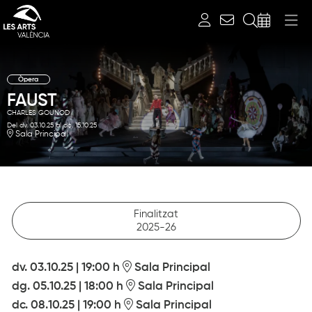
Cerca
Òpera
FAUST
CHARLES GOUNOD
Del dv. 03.10.25
al dc. 15.10.25
Sala Principal
Diapositiva 1 de 1
Finalitzat
2025-26
dv. 03.10.25
|
19:00 h
Sala Principal
dg. 05.10.25
|
18:00 h
Sala Principal
dc. 08.10.25
|
19:00 h
Sala Principal