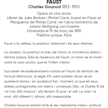
FAUST
Charles Gounod
1813-1901
Òpera en cinc actes
Llibret de Jules Barbier i Michel Carré, basat en
Faust et
Marguerite
de Michel Carré i en l'obra homònima de
Johann Wolfgang von Goethe
Estrenada el 19 de març de 1859
Théâtre Lyrique, París
Faust o la vellesa, la joventut, l’eternitat i els seus dilemes.
La saviesa i la joventut al preu de l’amor, la innocència aliena i
l’ànima pròpia. Esta és l’essència de Faust: un mirar-se al mirall i
vore’s la cara oculta, que és l’infern interior.
Succeïxen els esdeveniments narrats en Faust als territoris de
l’actual Alemanya, al segle XVI, però podrien situar-se en
qualsevol temps i en qualsevol lloc i moment, ja que els seus
dobles protagonistes són eterns i universals: Déu i el Diable. El bé
i el mal. Allò masculí i allò femení. El jove i el vell. La vida i la
mort, allò diferent i, alhora, allò inseparable.
Charles Gounod retrata amb el seu melodisme intens i profund