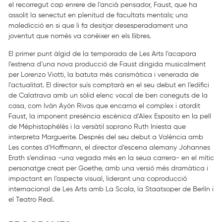
el recorregut cap enrere de l’ancià pensador, Faust, que ha
assolit la senectut en plenitud de facultats mentals; una
maledicció en si que li fa desitjar desesperadament una
joventut que només va conèixer en els llibres.
El primer punt àlgid de la temporada de Les Arts l’acapara
l’estrena d’una nova producció de Faust dirigida musicalment
per Lorenzo Viotti, la batuta més carismàtica i venerada de
l’actualitat. El director suís comptarà en el seu debut en l’edifici
de Calatrava amb un sòlid elenc vocal de ben coneguts de la
casa, com Iván Ayón Rivas que encarna el complex i atordit
Faust, la imponent presència escènica d’Alex Esposito en la pell
de Méphistophélès i la versàtil soprano Ruth Iniesta que
interpreta Marguerite. Després del seu debut a València amb
Les contes d’Hoffmann, el director d’escena alemany Johannes
Erath s’endinsa -una vegada més en la seua carrera- en el mític
personatge creat per Goethe, amb una versió més dramàtica i
impactant en l’aspecte visual, liderant una coproducció
internacional de Les Arts amb La Scala, la Staatsoper de Berlín i
el Teatro Real.