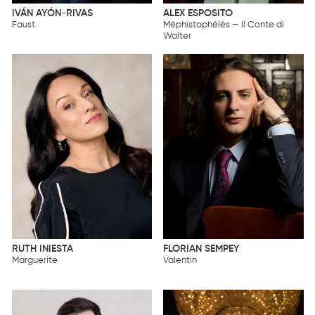
IVÁN AYÓN-RIVAS
ALEX ESPOSITO
Faust
Méphistophélès — Il Conte di
Walter
RUTH INIESTA
FLORIAN SEMPEY
Marguerite
Valentin