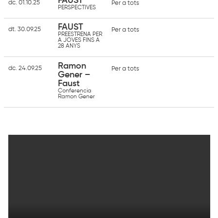
FAUST
dc. 01.10.25
Per a tots
PERSPECTIVES
FAUST
dt. 30.09.25
Per a tots
PREESTRENA PER
A JOVES FINS A
28 ANYS
Ramon
dc. 24.09.25
Per a tots
Gener –
Faust
Conferencia
Ramon Gener