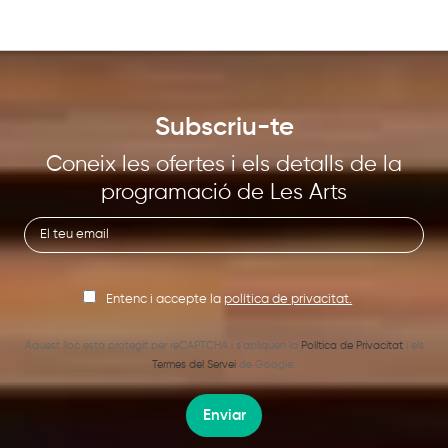
Subscriu-te
Coneix les ofertes i els detalls de la
programació de Les Arts
Entenc i accepte la
política de privacitat.
Aquest lloc està protegit per reCAPTCHA i s’apliquen la
Política de Privacitat
i els
Termes del Servei
de Google.
Enviar