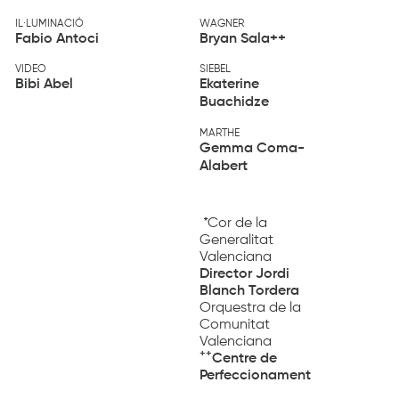
IL·LUMINACIÓ
WAGNER
Fabio Antoci
Bryan Sala++
VIDEO
SIEBEL
Bibi Abel
Ekaterine
Buachidze
MARTHE
Gemma Coma-
Alabert
*Cor de la
Generalitat
Valenciana
Director
Jordi
Blanch Tordera
Orquestra de la
Comunitat
Valenciana
++
Centre de
Perfeccionament