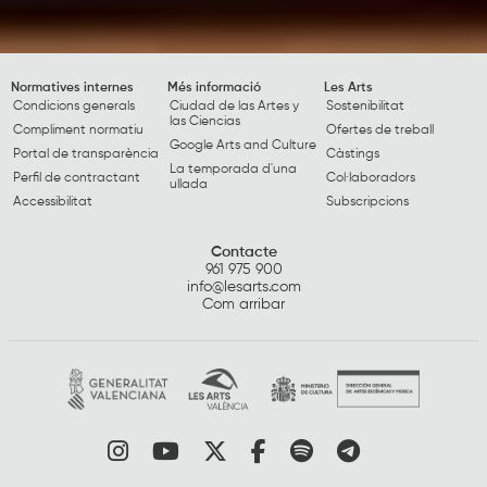
Normatives internes
Més informació
Les Arts
Condicions generals
Ciudad de las Artes y
Sostenibilitat
las Ciencias
Compliment normatiu
Ofertes de treball
Google Arts and Culture
Portal de transparència
Càstings
La temporada d'una
Perfil de contractant
Col·laboradors
ullada
Accessibilitat
Subscripcions
Contacte
961 975 900
info@lesarts.com
Com arribar
Link a instagram
Link a youtube
Link a twitter
Link a facebook
Link a spotify
Link a tele