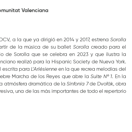
omunitat Valenciana
a OCV, a la que ya dirigió en 2014 y 2017, estrena
Sorolla
rtir de la música de su ballet
Sorolla
creado para el
io de Sorolla que se celebra en 2023 y que ilustra la
enciano realizó para la Hispanic Society de Nueva York.
l escrita para
L’Arlésienne
en la que recrea melodías del
élebre Marcha de los Reyes que abre la
Suite Nº 1
. En la
la atmósfera dramática de la
Sinfonía 7
de Dvořák, obra
siva, una de las más importantes de todo el repertorio