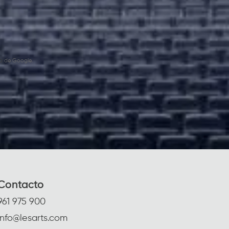
o
de Google.
Contacto
961 975 900
info@lesarts.com