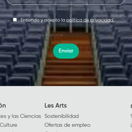
Entiendo y acepto la
política de privacidad.
stá protegido por reCAPTCHA y se aplican la
Política de Privacidad
y los
Términos de Servici
Enviar
ón
Les Arts
es y las Ciencias
Sostenibilidad
Culture
Ofertas de empleo