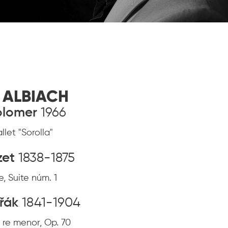
 ALBIACH
olomer
1966
llet "Sorolla"
zet
1838-1875
e, Suite núm. 1
ořák
1841-1904
n re menor, Op. 70