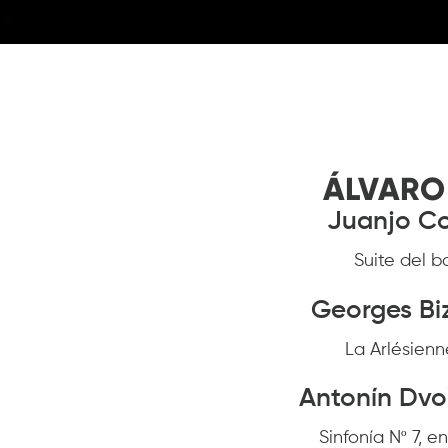
ÁLVARO
Juanjo C
Suite del ba
Georges Bi
La Arlésienn
Antonín Dv
Sinfonía Nº 7, e