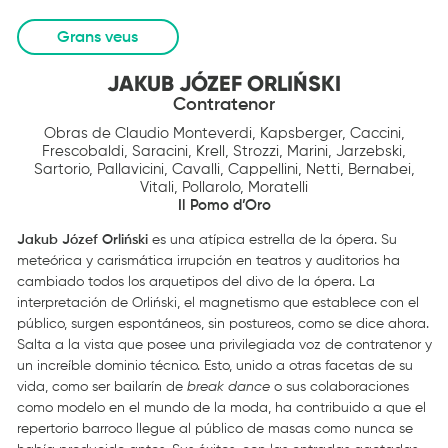
Grans veus
JAKUB JÓZEF ORLIŃSKI
Contratenor
Obras de Claudio Monteverdi, Kapsberger, Caccini,
Frescobaldi, Saracini, Krell, Strozzi, Marini, Jarzebski,
Sartorio, Pallavicini, Cavalli, Cappellini, Netti, Bernabei,
Vitali, Pollarolo, Moratelli
Il Pomo d’Oro
Jakub Józef Orliński
es una atípica estrella de la ópera. Su
meteórica y carismática irrupción en teatros y auditorios ha
cambiado todos los arquetipos del divo de la ópera. La
interpretación de Orliński, el magnetismo que establece con el
público, surgen espontáneos, sin postureos, como se dice ahora.
Salta a la vista que posee una privilegiada voz de contratenor y
un increíble dominio técnico. Esto, unido a otras facetas de su
vida, como ser bailarín de
break dance
o sus colaboraciones
como modelo en el mundo de la moda, ha contribuido a que el
repertorio barroco llegue al público de masas como nunca se