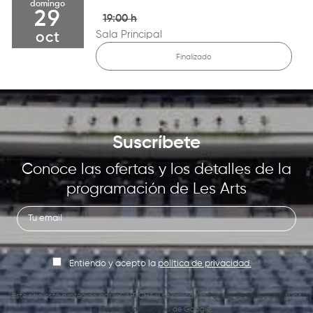
domingo
29
19:00 h
Sala Principal
oct
Finalizado
Suscríbete
Conoce las ofertas y los detalles de la
programación de Les Arts
Entiendo y acepto la
política de privacidad.
Este sitio está protegido por reCAPTCHA y se aplican la
Política de Privacidad
y los
Términos de Servicio
de Google.