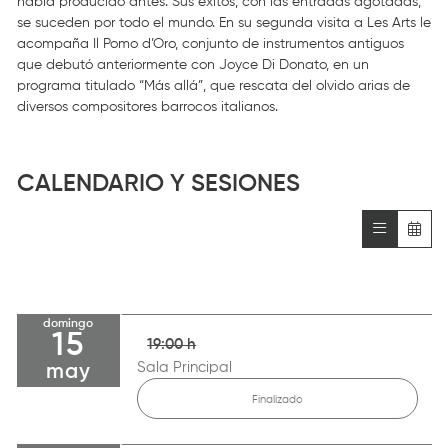
había producido antes. Sus éxitos, con las entradas agotadas,
se suceden por todo el mundo. En su segunda visita a Les Arts le
acompaña Il Pomo d’Oro, conjunto de instrumentos antiguos
que debutó anteriormente con Joyce Di Donato, en un
programa titulado “Más allá”, que rescata del olvido arias de
diversos compositores barrocos italianos.
CALENDARIO Y SESIONES
domingo
15
19:00 h
Sala Principal
may
Finalizado