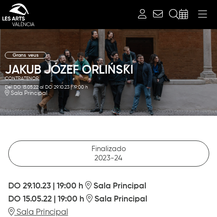
Buscar
Grans veus
JAKUB JÓZEF ORLIŃSKI
CONTRATENOR
Del DO 15.05.22
al DO 29.10.23
|
19:00 h
Sala Principal
Finalizado
2023-24
DO 29.10.23
|
19:00 h
Sala Principal
DO 15.05.22
|
19:00 h
Sala Principal
Sala Principal