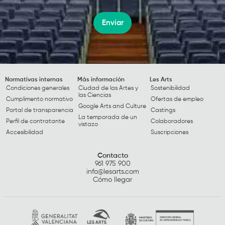
Enviar
Normativas internas
Más información
Les Arts
Condiciones generales
Ciudad de las Artes y
Sostenibilidad
las Ciencias
Cumplimento normativo
Ofertas de empleo
Google Arts and Culture
Portal de transparencia
Castings
La temporada de un
Perfil de contratante
Colaboradores
vistazo
Accesibilidad
Suscripciones
Contacto
961 975 900
info@lesarts.com
Cómo llegar