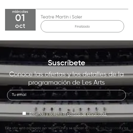
miércoles
01
Teatre Martín i Soler
oct
Finalizado
Suscríbete
Conoce las ofertas y los detalles de la
programación de Les Arts
Entiendo y acepto la
política de privacidad.
Este sitio está protegido por reCAPTCHA y se aplican la
Política de Privacidad
y los