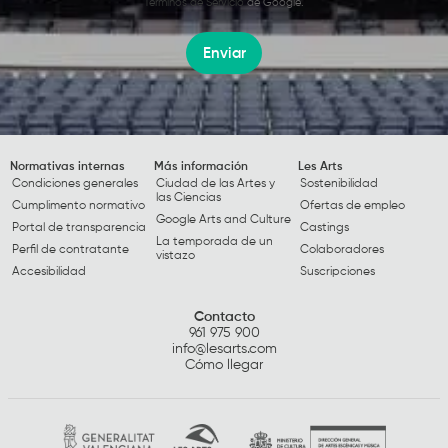
Términos de Servicio
de Google.
Enviar
Normativas internas
Más información
Les Arts
Condiciones generales
Ciudad de las Artes y
Sostenibilidad
las Ciencias
Cumplimento normativo
Ofertas de empleo
Google Arts and Culture
Portal de transparencia
Castings
La temporada de un
Perfil de contratante
Colaboradores
vistazo
Accesibilidad
Suscripciones
Contacto
961 975 900
info@lesarts.com
Cómo llegar