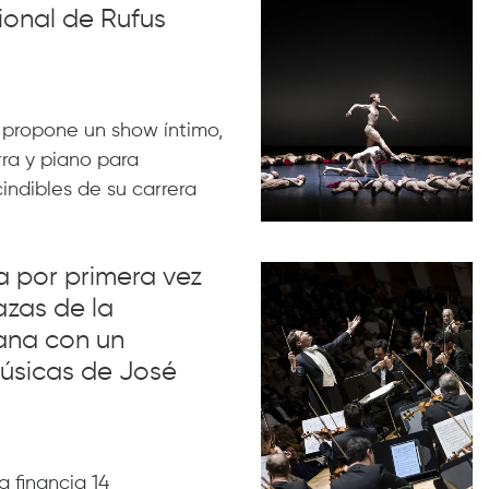
ional de Rufus
 propone un show íntimo,
rra y piano para
indibles de su carrera
va por primera vez
azas de la
ana con un
úsicas de José
 financia 14