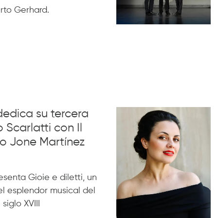
rto Gerhard.
dedica su tercera
 Scarlatti con Il
no Jone Martínez
esenta Gioie e diletti, un
l esplendor musical del
siglo XVIII