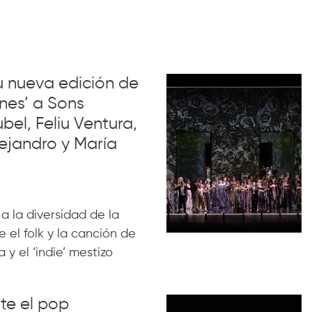
su nueva edición de
nes’ a Sons
el, Feliu Ventura,
ejandro y María
 a la diversidad de la
 el folk y la canción de
 y el ‘indie’ mestizo
nte el pop