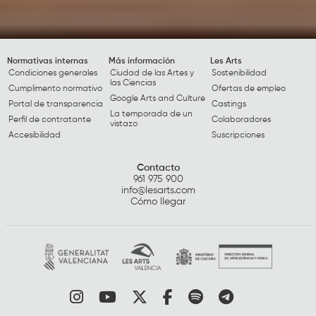
Normativas internas
Más información
Les Arts
Condiciones generales
Ciudad de las Artes y
Sostenibilidad
las Ciencias
Cumplimento normativo
Ofertas de empleo
Google Arts and Culture
Portal de transparencia
Castings
La temporada de un
Perfil de contratante
Colaboradores
vistazo
Accesibilidad
Suscripciones
Contacto
961 975 900
info@lesarts.com
Cómo llegar
Link a instagram
Link a youtube
Link a twitter
Link a facebook
Link a spotify
Link a tele