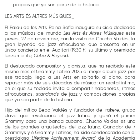
propias que ya son parte de la historia
LES ARTS ÉS ALTRES MÚSIQUES_
El Palau de les Arts Reina Sofía inaugura su ciclo dedicado
a las músicas del mundo
Les Arts és Altres Músiques
este
jueves, 27 de noviembre, con la visita de Chucho Valdés, la
gran leyenda del jazz afrocubano, que presenta en un
único concierto en el Auditori (19.30 h) su último y premiado
lanzamiento,
Cuba & Beyond
.
El destacado compositor y pianista, que ha recibido este
mismo mes el Grammy Latino 2025 al mejor álbum jazz por
ese trabajo, llega a Les Arts en solitario, al piano, para
repasar más de seis décadas de música: un recital íntimo,
en el que su teclado invita a compartir habaneras, ritmos
afrocubanos,
standards
de jazz y composiciones propias
que ya son parte de la historia.
Hijo del mítico Bebo Valdés y fundador de Irakere, grupo
clave que revolucionó el jazz latino y ganó el primer
Grammy para una banda cubana, Chucho Valdés es uno
de los grandes arquitectos del jazz latino. Ganador de 7
Grammys y 6 Grammy Latinos, ha sido condecorado con el
prestigioso
Lifetime Achievement Award
de la Academia