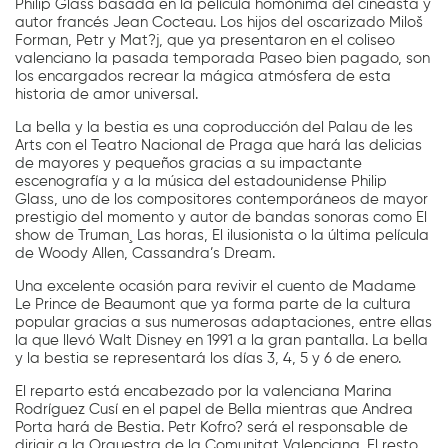
Philip Glass basada en la película homónima del cineasta y
autor francés Jean Cocteau. Los hijos del oscarizado Miloš
Forman, Petr y Mat?j, que ya presentaron en el coliseo
valenciano la pasada temporada Paseo bien pagado, son
los encargados recrear la mágica atmósfera de esta
historia de amor universal.
La bella y la bestia es una coproducción del Palau de les
Arts con el Teatro Nacional de Praga que hará las delicias
de mayores y pequeños gracias a su impactante
escenografía y a la música del estadounidense Philip
Glass, uno de los compositores contemporáneos de mayor
prestigio del momento y autor de bandas sonoras como El
show de Truman¸ Las horas, El ilusionista o la última película
de Woody Allen, Cassandra’s Dream.
Una excelente ocasión para revivir el cuento de Madame
Le Prince de Beaumont que ya forma parte de la cultura
popular gracias a sus numerosas adaptaciones, entre ellas
la que llevó Walt Disney en 1991 a la gran pantalla. La bella
y la bestia se representará los días 3, 4, 5 y 6 de enero.
El reparto está encabezado por la valenciana Marina
Rodríguez Cusí en el papel de Bella mientras que Andrea
Porta hará de Bestia. Petr Kofro? será el responsable de
dirigir a la Orquestra de la Comunitat Valenciana. El resto