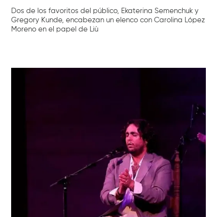
Dos de los favoritos del público, Ekaterina Semenchuk y
Gregory Kunde, encabezan un elenco con Carolina López
Moreno en el papel de Liù