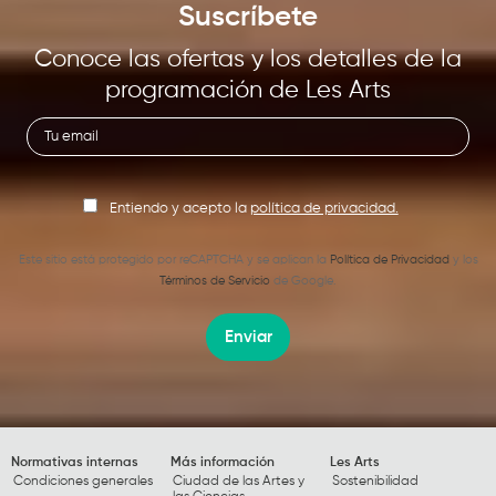
Suscríbete
Conoce las ofertas y los detalles de la
programación de Les Arts
Entiendo y acepto la
política de privacidad.
Este sitio está protegido por reCAPTCHA y se aplican la
Política de Privacidad
y los
Términos de Servicio
de Google.
Enviar
Normativas internas
Más información
Les Arts
Condiciones generales
Ciudad de las Artes y
Sostenibilidad