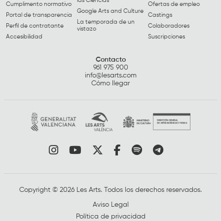
las Ciencias
Cumplimento normativo
Ofertas de empleo
Google Arts and Culture
Portal de transparencia
Castings
La temporada de un
Perfil de contratante
Colaboradores
vistazo
Accesibilidad
Suscripciones
Contacto
961 975 900
info@lesarts.com
Cómo llegar
Link a instagram
Link a youtube
Link a twitter
Link a facebook
Link a spotify
Link a tele
Copyright © 2026 Les Arts. Todos los derechos reservados.
Aviso Legal
Política de privacidad