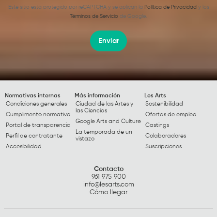
Este sitio está protegido por reCAPTCHA y se aplican la
Política de Privacidad
y los
Términos de Servicio
de Google.
Enviar
Normativas internas
Más información
Les Arts
Condiciones generales
Ciudad de las Artes y
Sostenibilidad
las Ciencias
Cumplimento normativo
Ofertas de empleo
Google Arts and Culture
Portal de transparencia
Castings
La temporada de un
Perfil de contratante
Colaboradores
vistazo
Accesibilidad
Suscripciones
Contacto
961 975 900
info@lesarts.com
Cómo llegar