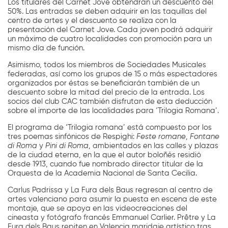
Los titulares del Carnet Jove obtendrán un descuento del
50%. Las entradas se deben adquirir en las taquillas del
centro de artes y el descuento se realiza con la
presentación del Carnet Jove. Cada joven podrá adquirir
un máximo de cuatro localidades con promoción para un
mismo día de función.
Asimismo, todos los miembros de Sociedades Musicales
federadas, así como los grupos de 15 o más espectadores
organizados por éstas se beneficiarán también de un
descuento sobre la mitad del precio de la entrada. Los
socios del club CAC también disfrutan de esta deducción
sobre el importe de las localidades para ‘Trilogia Romana’.
El programa de ‘Trilogia romana’ está compuesto por los
tres poemas sinfónicos de Respighi:
Feste romane
,
Fontane
di Roma
y
Pini di Roma
, ambientados en las calles y plazas
de la ciudad eterna, en la que el autor boloñés residió
desde 1913, cuando fue nombrado director titular de la
Orquesta de la Academia Nacional de Santa Cecilia.
Carlus Padrissa y La Fura dels Baus regresan al centro de
artes valenciano para asumir la puesta en escena de este
montaje, que se apoya en las videocreaciones del
cineasta y fotógrafo francés Emmanuel Carlier. Prêtre y La
Fura dels Baus repiten en Valencia maridaje artístico tras