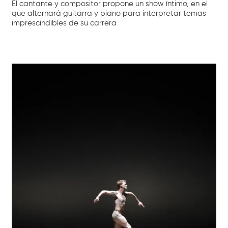
El cantante y compositor propone un show íntimo, en el
que alternará guitarra y piano para interpretar temas
imprescindibles de su carrera