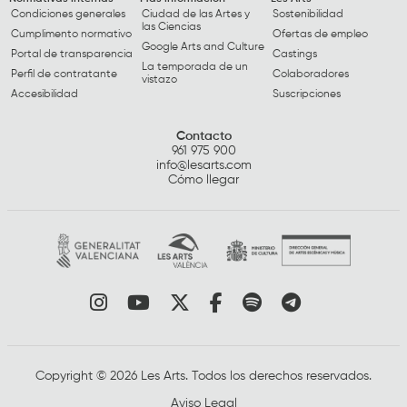
Condiciones generales
Ciudad de las Artes y
Sostenibilidad
las Ciencias
Cumplimento normativo
Ofertas de empleo
Google Arts and Culture
Portal de transparencia
Castings
La temporada de un
Perfil de contratante
Colaboradores
vistazo
Accesibilidad
Suscripciones
Contacto
961 975 900
info@lesarts.com
Cómo llegar
Link a instagram
Link a youtube
Link a twitter
Link a facebook
Link a spotify
Link a tele
Copyright © 2026 Les Arts. Todos los derechos reservados.
Aviso Legal