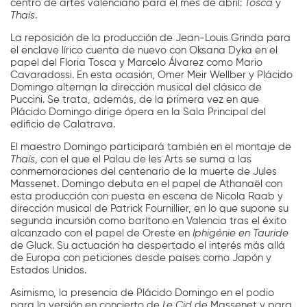
centro de artes valenciano para el mes de abril:
Tosca
y
Thaïs
.
La reposición de la producción de Jean-Louis Grinda para
el enclave lírico cuenta de nuevo con Oksana Dyka en el
papel del Floria Tosca y Marcelo Álvarez como Mario
Cavaradossi. En esta ocasión, Omer Meir Wellber y Plácido
Domingo alternan la dirección musical del clásico de
Puccini. Se trata, además, de la primera vez en que
Plácido Domingo dirige ópera en la Sala Principal del
edificio de Calatrava.
El maestro Domingo participará también en el montaje de
Thaïs
, con el que el Palau de les Arts se suma a las
conmemoraciones del centenario de la muerte de Jules
Massenet. Domingo debuta en el papel de Athanaël con
esta producción con puesta en escena de Nicola Raab y
dirección musical de Patrick Fournillier, en lo que supone su
segunda incursión como barítono en Valencia tras el éxito
alcanzado con el papel de Oreste en
Iphigénie en Tauride
de Gluck. Su actuación ha despertado el interés más allá
de Europa con peticiones desde países como Japón y
Estados Unidos.
Asimismo, la presencia de Plácido Domingo en el podio
para la versión en concierto de
Le Cid
de Massenet y para