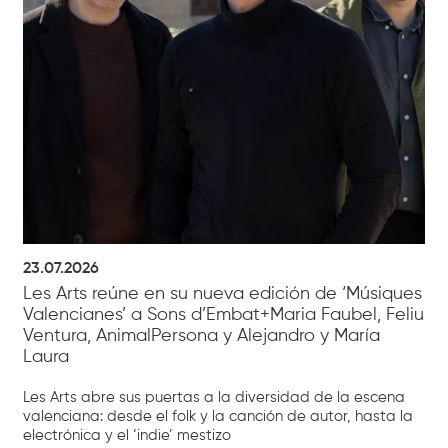
23.07.2026
Les Arts reúne en su nueva edición de ‘Músiques
Valencianes’ a Sons d’Embat+Maria Faubel, Feliu
Ventura, AnimalPersona y Alejandro y María
Laura
Les Arts abre sus puertas a la diversidad de la escena
valenciana: desde el folk y la canción de autor, hasta la
electrónica y el ‘indie’ mestizo