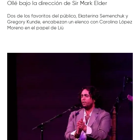
Ollé bajo la dirección de Sir Mark Elder
Dos de los favoritos del público, Ekaterina Semenchuk y
Gregory Kunde, encabezan un elenco con Carolina López
Moreno en el papel de Liù