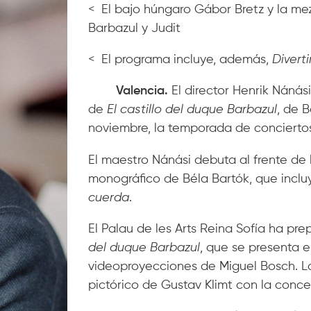
< El bajo húngaro Gábor Bretz y la me
Barbazul y Judit
< El programa incluye, además,
Divert
Valencia.
El director Henrik Náná
de
El castillo del duque Barbazul
, de B
noviembre, la temporada de conciertos 
El maestro Nánási debuta al frente de
monográfico de Béla Bartók, que inclu
cuerda
.
El Palau de les Arts Reina Sofía ha p
del duque Barbazul
, que se presenta 
videoproyecciones de Miguel Bosch. L
pictórico de Gustav Klimt con la conce