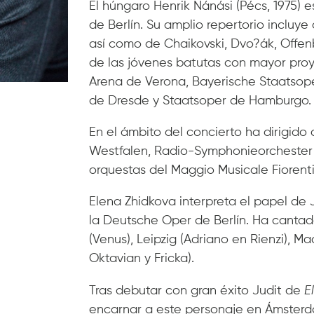
El húngaro Henrik Nánási (Pécs, 1975) 
de Berlín. Su amplio repertorio incluye 
así como de Chaikovski, Dvo?ák, Offen
de las jóvenes batutas con mayor proye
Arena de Verona, Bayerische Staatsop
de Dresde y Staatsoper de Hamburgo.
En el ámbito del concierto ha dirigido
Westfalen, Radio-Symphonieorchester d
orquestas del Maggio Musicale Fiorent
Elena Zhidkova interpreta el papel de
la Deutsche Oper de Berlín. Ha cantado
(Venus), Leipzig (Adriano en Rienzi), M
Oktavian y Fricka).
Tras debutar con gran éxito Judit de
E
encarnar a este personaje en Ámsterda