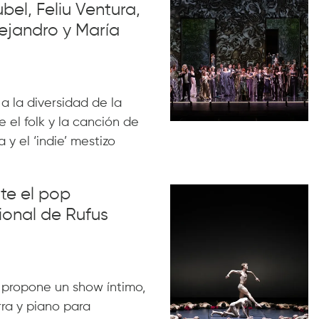
el, Feliu Ventura,
ejandro y María
 a la diversidad de la
 el folk y la canción de
 y el ‘indie’ mestizo
nte el pop
ional de Rufus
 propone un show íntimo,
rra y piano para