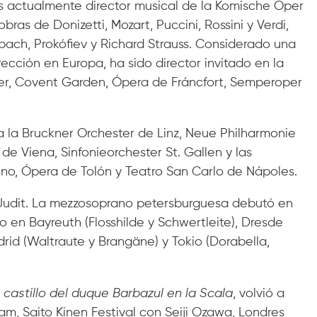
es actualmente director musical de la Komische Oper
obras de Donizetti, Mozart, Puccini, Rossini y Verdi,
bach, Prokófiev y Richard Strauss. Considerado una
cción en Europa, ha sido director invitado en la
er, Covent Garden, Ópera de Fráncfort, Semperoper
 a la Bruckner Orchester de Linz, Neue Philharmonie
e Viena, Sinfonieorchester St. Gallen y las
ino, Ópera de Tolón y Teatro San Carlo de Nápoles.
 Judit. La mezzosoprano petersburguesa debutó en
 en Bayreuth (Flosshilde y Schwertleite), Dresde
adrid (Waltraute y Brangäne) y Tokio (Dorabella,
l castillo del duque Barbazul en la Scala
, volvió a
m, Saito Kinen Festival con Seiji Ozawa, Londres