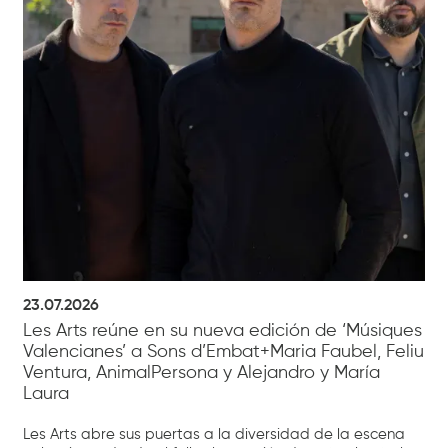
23.07.2026
Les Arts reúne en su nueva edición de ‘Músiques
Valencianes’ a Sons d’Embat+Maria Faubel, Feliu
Ventura, AnimalPersona y Alejandro y María
Laura
Les Arts abre sus puertas a la diversidad de la escena