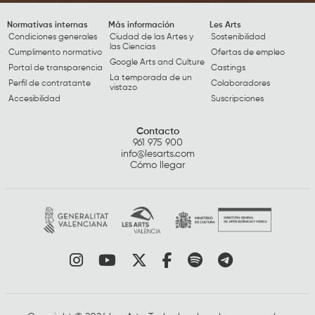
Normativas internas
Más información
Les Arts
Condiciones generales
Ciudad de las Artes y
Sostenibilidad
las Ciencias
Cumplimento normativo
Ofertas de empleo
Google Arts and Culture
Portal de transparencia
Castings
La temporada de un
Perfil de contratante
Colaboradores
vistazo
Accesibilidad
Suscripciones
Contacto
961 975 900
info@lesarts.com
Cómo llegar
Link a instagram
Link a youtube
Link a twitter
Link a facebook
Link a spotify
Link a tele