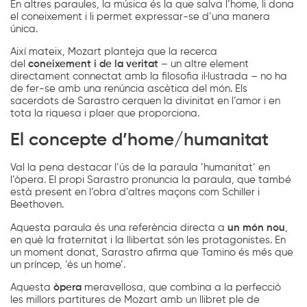
En altres paraules, la música és la que salva l’home, li dona
el coneixement i li permet expressar-se d’una manera
única.
Així mateix, Mozart planteja que la recerca
del
coneixement i de la veritat
– un altre element
directament connectat amb la filosofia il·lustrada – no ha
de fer-se amb una renúncia ascètica del món. Els
sacerdots de Sarastro cerquen la divinitat en l’amor i en
tota la riquesa i plaer que proporciona.
El concepte d’home/humanitat
Val la pena destacar l’ús de la paraula ‘humanitat’ en
l’òpera. El propi Sarastro pronuncia la paraula, que també
està present en l’obra d’altres maçons com Schiller i
Beethoven.
Aquesta paraula és una referència directa a
un món nou
,
en què la fraternitat i la llibertat són les protagonistes. En
un moment donat, Sarastro afirma que Tamino és més que
un príncep, ‘és un home’.
Aquesta
òpera
meravellosa, que combina a la perfecció
les millors partitures de Mozart amb un llibret ple de