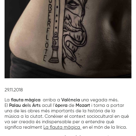
Diapositiva 1 de 1
29.11.2018
La
flauta màgica
arriba a
València
una vegada més.
El
Palau dels Arts
acull l’
òpera
de
Mozart
i torna a portar
una de les obres més importants de la història de la
música a la ciutat. Conéixer el context sociocultural en què
va ser creada és indispensable per a entendre què
significa realment
La flauta màgica
en el món de la lírica.