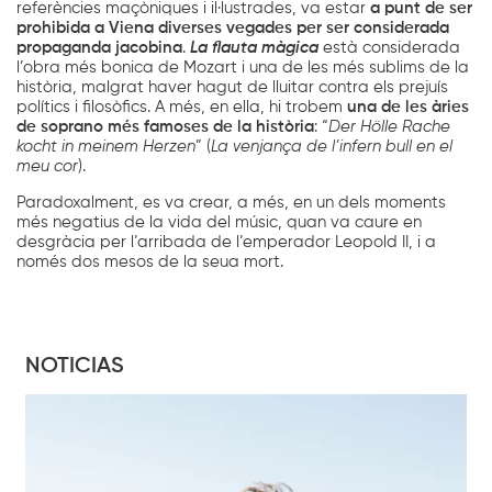
referències maçòniques i il·lustrades, va estar
a punt de ser
prohibida a Viena diverses vegades per ser considerada
propaganda jacobina
.
La flauta màgica
està considerada
l’obra més bonica de Mozart i una de les més sublims de la
història, malgrat haver hagut de lluitar contra els prejuís
polítics i filosòfics. A més, en ella, hi trobem
una de les àries
de soprano més famoses de la història
: “
Der Hölle Rache
kocht in meinem Herzen
” (
La venjança de l’infern bull en el
meu cor
).
Paradoxalment, es va crear, a més, en un dels moments
més negatius de la vida del músic, quan va caure en
desgràcia per l’arribada de l’emperador Leopold II, i a
només dos mesos de la seua mort.
NOTICIAS