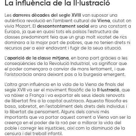
La influència de la Il·lustració
Les
darreres dècades del segle XVIII
van suposar una
autèntica revolució en l’ambient cultural de
Viena
, ciutat on
vivia Mozart. El
descontentament social
era una constant a
Europa, ja que en quasi tots els països l’estructura de
classes predominant feia que un grup molt xicotet de rics
dominara a la major part de pobres, que no tenien drets ni
recursos per a eixir endavant i fugir de la seua situació.
L’
aparició de la classe mitjana
, en bona part gràcies a les
conseqüències de la Revolució Industrial, va significar que
el poder començara a canviar de mans lentament, i que
l’aristocràcia anara deixant pas a la burgesia emergent.
L’altra gran influència en la vida de la Viena de finals del
segle XVIII va ser el moviment filosòfic de la
Il·lustració
, que
va nàixer a França i va exportar els seus ideals renovats
de llibertat fins a la capital austríaca. Aquesta filosofia es
basa, sobretot, en l’establiment dels drets dels individus i
la llibertat de pensament. Alguns dels canvis més
importants que va portar aquest corrent a Viena van ser la
creença en el poder de la raó per a millorar la vida del
poble i corregir les injustícies, així com la disminució de la
censura i del treball infantil.