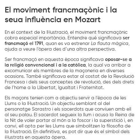
El moviment francmaçònic i la
seua influència en Mozart
En el context de la Il·lustració, el moviment francmaçònic
cobra especial importància. Entendre què significava
ser
francmaçó el 1791
, quan es va estrenar
La flauta màgica
,
ajuda a veure l’òpera des d’una altra perspectiva.
Ser francmaçó en aquesta època significava
oposar-se a
la religió convencional i a la catòlica
, la qual va arribar a
excomunicar els membres de la maçoneria en diverses
ocasions. També significava estar al costat de la Revolució
Francesa i dels seus conceptes de revolució, des dels drets
de l’home a la Llibertat, Igualtat i Fraternitat.
Els maçons tenien com a objectiu servir a l’època de les
Llums o la Il·lustració. Un objectiu semblant al del
personatge Sarastro i els sacerdots que conviuen amb ell
al seu palau. El sacerdot segueix la llum i acusa la Reina de
la Nit de voler portar al món a la foscor i la superstició i, en
canvi, ell opta per les Llums que simbolitzen la filosofia de
la Il·lustració. En definitiva, es pot dir que és el símbol dels
il·lustrats en aquesta òpera.