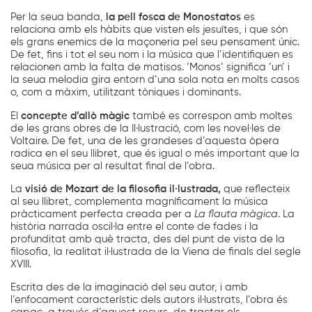
Per la seua banda,
la pell fosca de Monostatos
es
relaciona amb els hàbits que visten els jesuïtes, i que són
els grans enemics de la maçoneria pel seu pensament únic.
De fet, fins i tot el seu nom i la música que l’identifiquen es
relacionen amb la falta de matisos. ‘Monos’ significa ‘un’ i
la seua melodia gira entorn d’una sola nota en molts casos
o, com a màxim, utilitzant tòniques i dominants.
El
concepte d’allò màgic
també es correspon amb moltes
de les grans obres de la Il·lustració, com les novel·les de
Voltaire. De fet, una de les grandeses d’aquesta òpera
radica en el seu llibret, que és igual o més important que la
seua música per al resultat final de l’obra.
La
visió de Mozart de la filosofia il·lustrada,
que reflecteix
al seu llibret, complementa magníficament la música
pràcticament perfecta creada per a
La flauta màgica
. La
història narrada oscil·la entre el conte de fades i la
profunditat amb què tracta, des del punt de vista de la
filosofia, la realitat il·lustrada de la Viena de finals del segle
XVIII.
Escrita des de la imaginació del seu autor, i amb
l’enfocament característic dels autors il·lustrats, l’obra és