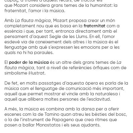
capaç, a través d’aquest recurs, de tractar els
que Mozart considera grans temes de la humanitat: la
fraternitat, l’amor i la música.
Amb
La flauta màgica
, Mozart proposa crear un món
completament nou que es basa en la
fraternitat
com a
essència i que, per tant, entronca directament amb el
pensament d’aquest Segle de les Llums. En ell, l’amor
esdevé via de coneixement dels altres i la música és el
llenguatge amb què s’expressen les emocions per a les
quals no hi ha paraules.
El
poder de la música
és un altre dels grans temes de
La
flauta màgica
, tant a nivell de referències òrfiques com de
simbolisme il·lustrat.
De fet, en molts passatges d’aquesta òpera es parla de la
música com el llenguatge de comunicació més important,
aquell que permet mostrar el vincle amb la naturalesa i
aquell que allibera moltes persones de l’esclavitud.
A més, la música es combina amb la dansa per a oferir
escenes com la de Tamino quan atreu les bèsties del bosc,
o la de l’instrument de Papageno que crea ritmes que
posen a ballar Monostatos i els seus ajudants.