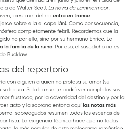
zetti que aterrizará en junio y julio en el Palau de
vela de Walter Scott
La novia de Lammermoor
.
ven, presa del delirio,
entra en trance
ejerce sobre ella el capellán). Como consecuencia,
mósfera completamente febril. Recordemos que la
gido no por ella, sino por su hermano Enrico. La
a la familia de la ruina
. Por eso, el susodicho no es
 de Bucklaw.
s del repertorio
ría con alguien a quien no profesa su amor (su
 su locura. Solo la muerte podrá ver cumplidos sus
mor frustrado, por la adversidad del destino y por la
cer acto y la soprano entona aquí
las notas más
 bemol sobreagudos resumen todas las escenas de
lcantista. La exigencia técnica hace que no todas
a parte, la más popular de este melodrama romántico