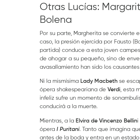
Otras Lucías: Margarit
Bolena
Por su parte, Margherita se convierte 
caso, la presión ejercida por Fausto (
partida) conduce a esta joven campesi
de ahogar a su pequeño, sino de enve
avasallamiento han sido los causantes 
Ni la mismísima
Lady Macbeth
se escap
ópera shakespeariana de
Verdi
, esta 
infeliz sufre un momento de sonambuli
conducirá a la muerte.
Mientras, a la
Elvira de Vincenzo Bellin
i
ópera
I Puritani
. Tanto que imagina qu
antes de la boda y entra en un estado 