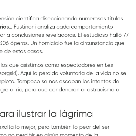
a
nsión científica diseccionando numerosos títulos.
rios
… Fustinoni analiza cada comportamiento
r a conclusiones reveladoras. El estudioso halló 77
 306 óperas. Un homicidio fue la circunstancia que
e de estos casos.
 los que asistimos como espectadores en
Les
orgski). Aquí la pérdida voluntaria de la vida no se
ompleto. Tampoco se nos escapan los intentos de
ngre al río, pero que condenaron al ostracismo a
ra ilustrar la lágrima
xalta lo mejor, pero también lo peor del ser
ómo no percibir en algún momento de la