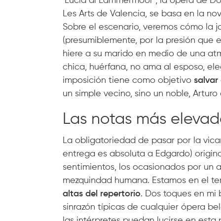
‘Lucia di Lammermoor’, la ópera de Doni
Les Arts de Valencia, se basa en la no
Sobre el escenario, veremos cómo la jo
(presumiblemente, por la presión que 
hiere a su marido en medio de una at
chica, huérfana, no ama al esposo, ele
imposición tiene como objetivo
salvar 
un simple vecino, sino un noble, Arturo
Las notas más elevada
La obligatoriedad de pasar por la vica
entrega es absoluta a Edgardo) origina
sentimientos, los ocasionados por un a
mezquindad humana. Estamos en el ter
altas del repertorio
. Dos toques en mi
sinrazón típicas de cualquier ópera be
las intérpretes puedan lucirse en est