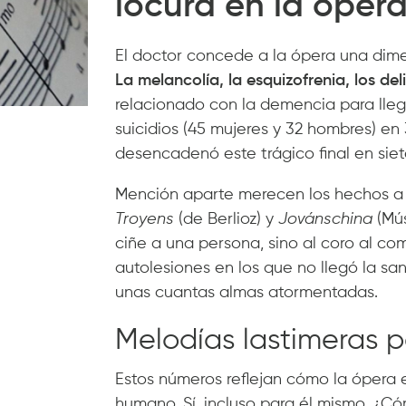
locura en la óper
El doctor concede a la ópera una dime
La melancolía, la esquizofrenia, los deli
relacionado con la demencia para llega
suicidios (45 mujeres y 32 hombres) en
desencadenó este trágico final en siet
Mención aparte merecen los hechos a
Troyens
(de Berlioz) y
Jovánschina
(Mús
ciñe a una persona, sino al coro al c
autolesiones en los que no llegó la sa
unas cuantas almas atormentadas.
Melodías lastimeras pa
Estos números reflejan cómo la ópera e
humano. Sí, incluso para él mismo. ¿C