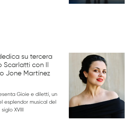
dedica su tercera
 Scarlatti con Il
no Jone Martínez
esenta Gioie e diletti, un
l esplendor musical del
siglo XVIII