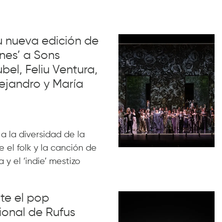
su nueva edición de
nes’ a Sons
el, Feliu Ventura,
ejandro y María
 a la diversidad de la
 el folk y la canción de
 y el ‘indie’ mestizo
nte el pop
ional de Rufus