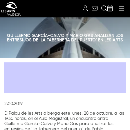
Buscar
GUILLERMO GARCÍA-CALVO Y MARIO GAS ANALIZAN LOS
ENTRESIJOS DE ‘LA TABERNERA DEL PUERTO’ EN LES ARTS
Diapositiva 1 de 1: Noticias
Diapositiva 1 de 1
27.10.2019
El Palau de les Arts alberga este lunes, 28 de octubre, a las
19.30 horas, en el Aula Magistral, un encuentro entre
Guillermo García-Calvo y Mario Gas para analizar los
entresijos de ‘La tabernera del puerto’, de Pablo