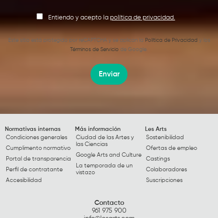
Entiendo y acepto la
política de privacidad.
Este sitio está protegido por reCAPTCHA y se aplican la
Política de Privacidad
y los
Términos de Servicio
de Google.
Enviar
Normativas internas
Más información
Les Arts
Condiciones generales
Ciudad de las Artes y
Sostenibilidad
las Ciencias
Cumplimento normativo
Ofertas de empleo
Google Arts and Culture
Portal de transparencia
Castings
La temporada de un
Perfil de contratante
Colaboradores
vistazo
Accesibilidad
Suscripciones
Contacto
961 975 900