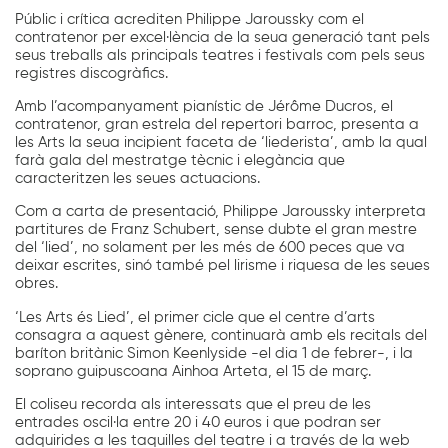
Públic i crítica acrediten Philippe Jaroussky com el
contratenor per excel·lència de la seua generació tant pels
seus treballs als principals teatres i festivals com pels seus
registres discogràfics.
Amb l’acompanyament pianístic de Jérôme Ducros, el
contratenor, gran estrela del repertori barroc, presenta a
les Arts la seua incipient faceta de ‘liederista’, amb la qual
farà gala del mestratge tècnic i elegància que
caracteritzen les seues actuacions.
Com a carta de presentació, Philippe Jaroussky interpreta
partitures de Franz Schubert, sense dubte el gran mestre
del ‘lied’, no solament per les més de 600 peces que va
deixar escrites, sinó també pel lirisme i riquesa de les seues
obres.
‘Les Arts és Lied’, el primer cicle que el centre d’arts
consagra a aquest gènere, continuarà amb els recitals del
baríton britànic Simon Keenlyside -el dia 1 de febrer-, i la
soprano guipuscoana Ainhoa Arteta, el 15 de març.
El coliseu recorda als interessats que el preu de les
entrades oscil·la entre 20 i 40 euros i que podran ser
adquirides a les taquilles del teatre i a través de la web