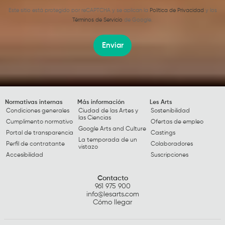
Este sitio está protegido por reCAPTCHA y se aplican la
Política de Privacidad
y los
Términos de Servicio
de Google.
Enviar
Normativas internas
Más información
Les Arts
Condiciones generales
Ciudad de las Artes y
Sostenibilidad
las Ciencias
Cumplimento normativo
Ofertas de empleo
Google Arts and Culture
Portal de transparencia
Castings
La temporada de un
Perfil de contratante
Colaboradores
vistazo
Accesibilidad
Suscripciones
Contacto
961 975 900
info@lesarts.com
Cómo llegar