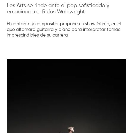
Les Arts se rinde ante el pop sofisticado y
emocional de Rufus Wainwright
El cantante y compositor propone un show íntimo, en el
que alternará guitarra y piano para interpretar temas
imprescindibles de su carrera