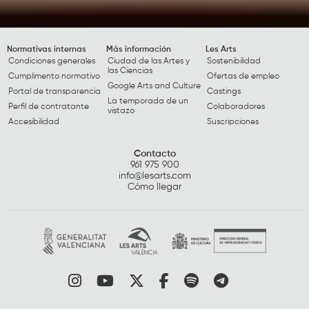
Normativas internas
Más información
Les Arts
Condiciones generales
Ciudad de las Artes y
Sostenibilidad
las Ciencias
Cumplimento normativo
Ofertas de empleo
Google Arts and Culture
Portal de transparencia
Castings
La temporada de un
Perfil de contratante
Colaboradores
vistazo
Accesibilidad
Suscripciones
Contacto
961 975 900
info@lesarts.com
Cómo llegar
Link a instagram
Link a youtube
Link a twitter
Link a facebook
Link a spotify
Link a tele