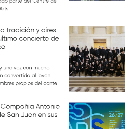
ado parte del Centre de
Arts
a tradición y aires
último concierto de
co
y una voz con mucho
n convertido al joven
ombres propios del cante
la Compañía Antonio
de San Juan en sus