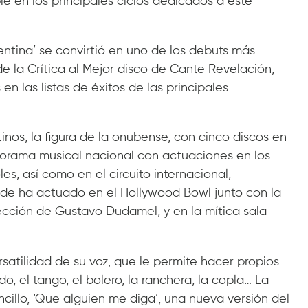
le en los principales ciclos dedicados a este
entina’ se convirtió en uno de los debuts más
e la Crítica al Mejor disco de Cante Revelación,
n las listas de éxitos de las principales
os, la figura de la onubense, con cinco discos en
norama musical nacional con actuaciones en los
es, así como en el circuito internacional,
de ha actuado en el Hollywood Bowl junto con la
ección de Gustavo Dudamel, y en la mítica sala
rsatilidad de su voz, que le permite hacer propios
, el tango, el bolero, la ranchera, la copla… La
cillo, ‘Que alguien me diga’, una nueva versión del