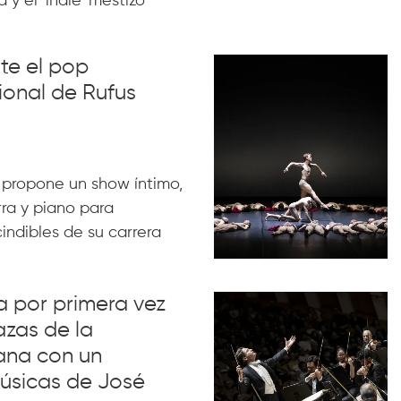
 y el ‘indie’ mestizo
nte el pop
ional de Rufus
 propone un show íntimo,
rra y piano para
indibles de su carrera
va por primera vez
azas de la
ana con un
úsicas de José