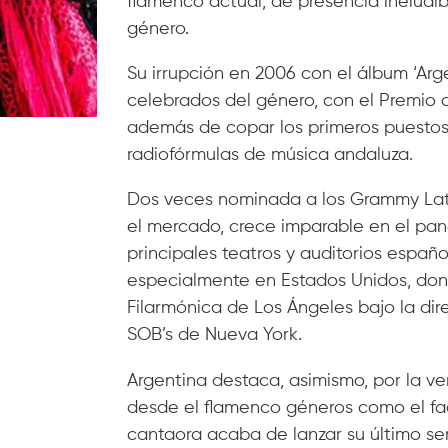
flamenco actual, de presencia ineludib
género.
Su irrupción en 2006 con el álbum ‘Arg
celebrados del género, con el Premio d
además de copar los primeros puestos e
radiofórmulas de música andaluza.
Dos veces nominada a los Grammy Latin
el mercado, crece imparable en el pa
principales teatros y auditorios español
especialmente en Estados Unidos, don
Filarmónica de Los Ángeles bajo la dir
SOB’s de Nueva York.
Argentina destaca, asimismo, por la ve
desde el flamenco géneros como el fado
cantaora acaba de lanzar su último sen