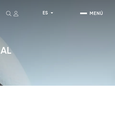
ES
MENÚ
Buscar
 AL