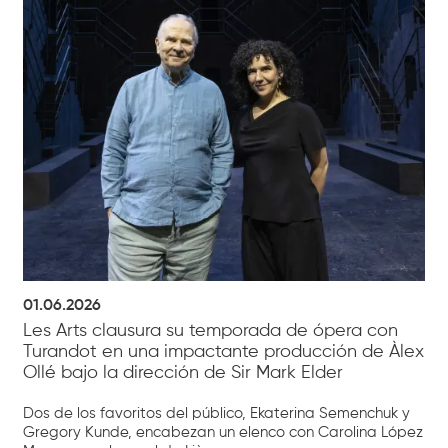
01.06.2026
Les Arts clausura su temporada de ópera con
Turandot en una impactante producción de Àlex
Ollé bajo la dirección de Sir Mark Elder
Dos de los favoritos del público, Ekaterina Semenchuk y
Gregory Kunde, encabezan un elenco con Carolina López