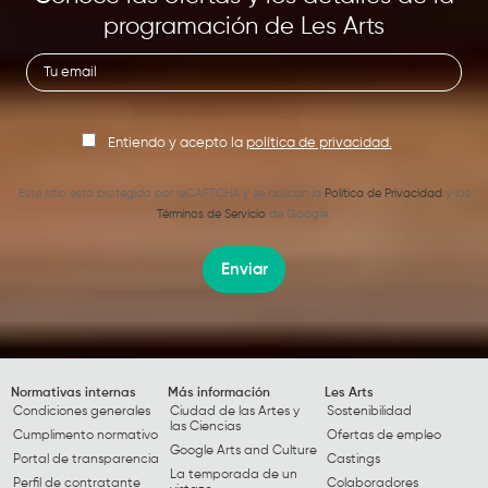
programación de Les Arts
Entiendo y acepto la
política de privacidad.
Este sitio está protegido por reCAPTCHA y se aplican la
Política de Privacidad
y los
Términos de Servicio
de Google.
Enviar
Normativas internas
Más información
Les Arts
Condiciones generales
Ciudad de las Artes y
Sostenibilidad
las Ciencias
Cumplimento normativo
Ofertas de empleo
Google Arts and Culture
Portal de transparencia
Castings
La temporada de un
Perfil de contratante
Colaboradores