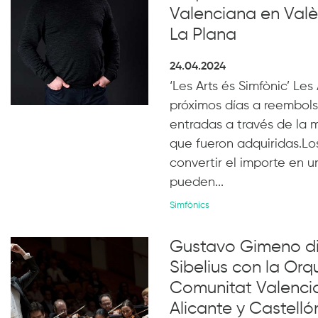
Valenciana en Valè
La Plana
24.04.2024
‘Les Arts és Simfònic’ Les
próximos días a reembols
entradas a través de la
que fueron adquiridas.Lo
convertir el importe en u
pueden...
Simfònics
Gustavo Gimeno di
Sibelius con la Orq
Comunitat Valencia
Alicante y Castelló