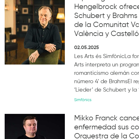
Hengelbrock ofrec
Schubert y Brahms 
de la Comunitat V
València y Castell
02.05.2025
Les Arts és SimfònicLa fo
Arts interpreta un progr
romanticismo alemán con 
número 4’ de BrahmsEl re
‘Lieder’ de Schubert y la
Simfònics
Mikko Franck cance
enfermedad sus con
Orquestra de la C