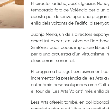
El director artístic, Jesús Iglesias Nori
temporada fora de València per a un p
aposta per desenvolupar una programac
enllà dels voltants de l’edifici dissenya
Juanjo Mena, un dels directors espanyo
acreditat expert en l’obra de Beethove
Simfònic’ dues peces imprescindibles 
per a una orquestra d’un virtuosisme im
d’exuberant sonoritat.
El programa ha sigut exclusivament co
incrementar la presència de les Arts 
autonòmic desenvolupades amb Cultura 
el tour de ‘Les Arts Volant’ més enllà d
Less Arts ofereix també, en col·laborac