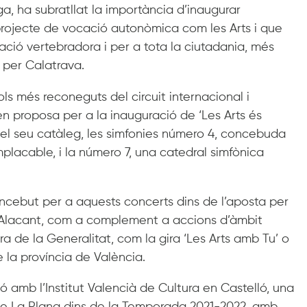
ega, ha subratllat la importància d’inaugurar
rojecte de vocació autonòmica com les Arts i que
ió vertebradora i per a tota la ciutadania, més
t per Calatrava.
ls més reconeguts del circuit internacional i
n proposa per a la inauguració de ‘Les Arts és
del seu catàleg, les simfonies número 4, concebuda
placable, i la número 7, una catedral simfònica
ncebut per a aquests concerts dins de l’aposta per
a Alacant, com a complement a accions d’àmbit
de la Generalitat, com la gira ‘Les Arts amb Tu’ o
e la província de València.
ió amb l’Institut Valencià de Cultura en Castelló, una