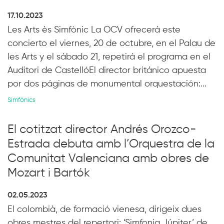
17.10.2023
Les Arts ès Simfònic La OCV ofrecerá este
concierto el viernes, 20 de octubre, en el Palau de
les Arts y el sábado 21, repetirá el programa en el
Auditori de CastellóEl director británico apuesta
por dos páginas de monumental orquestación:...
Simfònics
El cotitzat director Andrés Orozco-
Estrada debuta amb l’Orquestra de la
Comunitat Valenciana amb obres de
Mozart i Bartók
02.05.2023
El colombià, de formació vienesa, dirigeix dues
obres mestres del repertori: ‘Simfonia Júpiter’ de