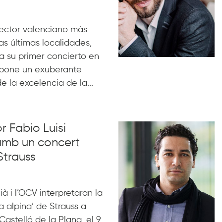
irector valenciano más
las últimas localidades,
ra su primer concierto en
ropone un exuberante
e la excelencia de la...
or Fabio Luisi
amb un concert
Strauss
lià i l’OCV interpretaran la
ia alpina’ de Strauss a
 Castelló de la Plana, el 9