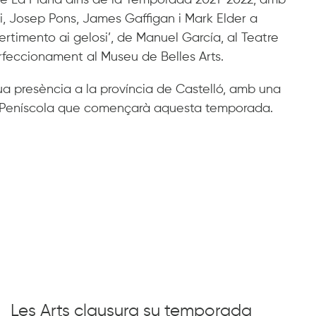
 de La Plana dins de la Temporada 2021-2022, amb
, Josep Pons, James Gaffigan i Mark Elder a
vertimento ai gelosi’, de Manuel García, al Teatre
Perfeccionament al Museu de Belles Arts.
eua presència a la província de Castelló, amb una
de Peníscola que començarà aquesta temporada.
Les Arts clausura su temporada