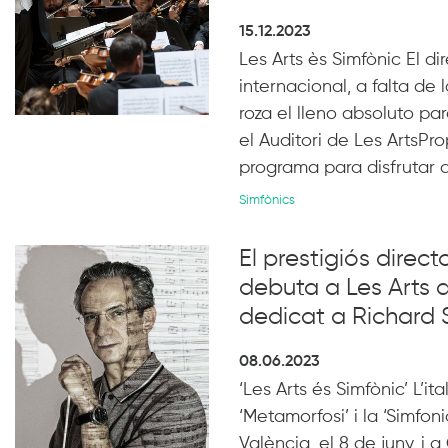
15.12.2023
Les Arts ès Simfònic El d
internacional, a falta de 
roza el lleno absoluto pa
el Auditori de Les ArtsP
programa para disfrutar d
Simfònics
El prestigiós direct
debuta a Les Arts 
dedicat a Richard 
08.06.2023
‘Les Arts és Simfònic’ L’ita
‘Metamorfosi’ i la ‘Simfon
València, el 8 de juny, i a