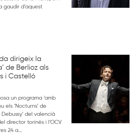
a gaudir d’aquest
a dirigeix la
’ de Berlioz als
s i Castelló
oposa un programa ‘amb
ou els ‘Nocturns’ de
 Debussy’ del valencià
l director torinés i l’OCV
es 24 a...