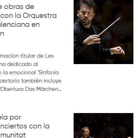
e obras de
con la Orquestra
alenciana en
ón
rmación titular de Les
ama dedicado al
la emocional ‘Sinfonía
pertorio también incluye
 ‘Obertura Das Märchen...
la por
ciertos con la
omunitat