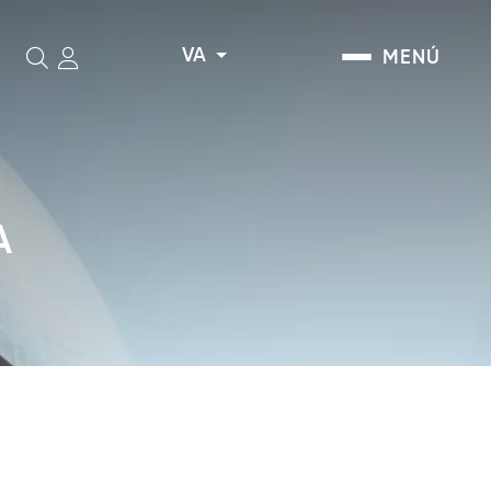
VA
MENÚ
Cerca
A