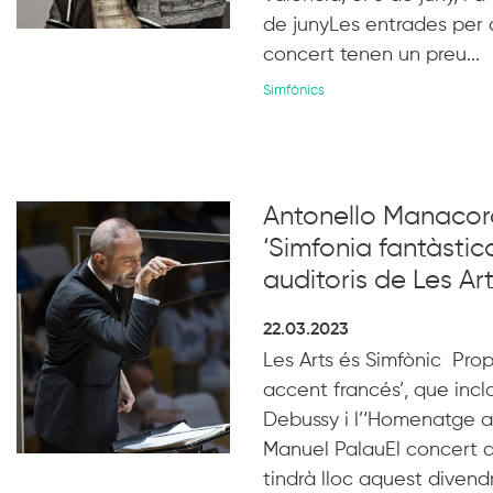
de junyLes entrades per 
concert tenen un preu...
Simfònics
Antonello Manacord
‘Simfonia fantàstica
auditoris de Les Art
22.03.2023
Les Arts és Simfònic Pr
accent francés’, que incl
Debussy i l’‘Homenatge a
Manuel PalauEl concert de
tindrà lloc aquest divendr