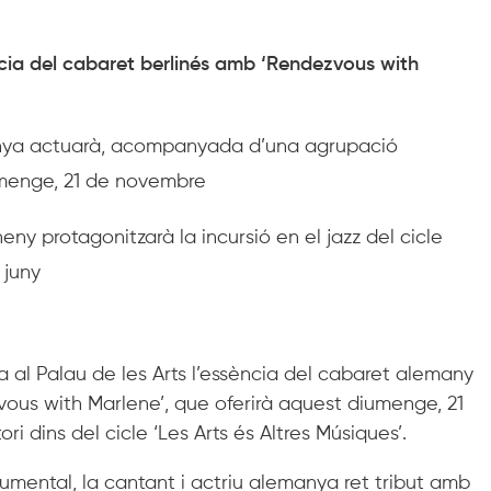
ncia del cabaret berlinés amb ‘Rendezvous with
manya actuarà, acompanyada d’una agrupació
iumenge, 21 de novembre
eny protagonitzarà la incursió en el jazz del cicle
 juny
 al Palau de les Arts l’essència del cabaret alemany
vous with Marlene’, que oferirà aquest diumenge, 21
ri dins del cicle ‘Les Arts és Altres Músiques’.
ental, la cantant i actriu alemanya ret tribut amb