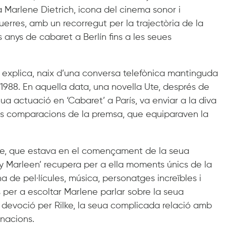
 Marlene Dietrich, icona del cinema sonor i
erres, amb un recorregut per la trajectòria de la
s anys de cabaret a Berlín fins a les seues
a explica, naix d’una conversa telefònica mantinguda
n 1988. En aquella data, una novella Ute, després de
eua actuació en ‘Cabaret’ a París, va enviar a la diva
es comparacions de la premsa, que equiparaven la
Ute, que estava en el començament de la seua
ily Marleen’ recupera per a ella moments únics de la
na de pel·lícules, música, personatges increïbles i
s per a escoltar Marlene parlar sobre la seua
seua devoció per Rilke, la seua complicada relació amb
inacions.