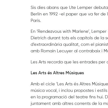
Sis dies abans que Ute Lemper debutara
Berlín en 1992 -el paper que va fer de 
París.
En ‘Rendezvous with Marlene’, Lemper 
Dietrich durant tots els capítols de la
d’extraordinària qualitat, com el pianis
amb Romain Lecuyer al contrabaix i Ma
Les Arts recorda que les entrades per 
Les Arts és Altres Músiques
Amb el cicle ‘Les Arts és Altres Músiques
música vocal, i inclou propostes i esti
en la programació del teatre fins hui. D
juntament amb altres corrents de la mú