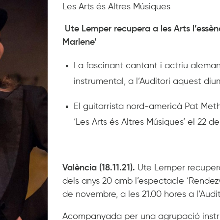
Les Arts és Altres Músiques
Ute Lemper recupera a les Arts l’essè
Marlene’
La fascinant cantant i actriu ale
instrumental, a l’Auditori aquest d
El guitarrista nord-americà Pat Meth
‘Les Arts és Altres Músiques’ el 22 de
València (18.11.21).
Ute Lemper recupera
dels anys 20 amb l’espectacle ‘Rendez
de novembre, a les 21.00 hores a l’Audito
Acompanyada per una agrupació instrum