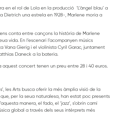
 en el rol de Lola en la producció ‘L’àngel blau’ a
la Dietrich una estrela en 1928-, Marlene moria a
ens conta entre cançons la història de Marlene
 seua vida. En l’escenari l’acompanyen músics
ta Vana Gierig i el violinista Cyril Garac, juntament
tthias Daneck a la bateria.
a aquest concert tenen un preu entre 28 i 40 euros.
’, les Arts busca oferir la més àmplia visió de la
ls que, per la seua naturalesa, han estat poc presents
’aquesta manera, el fado, el ‘jazz’, s’obrin camí
sica global a través dels seus intèrprets més