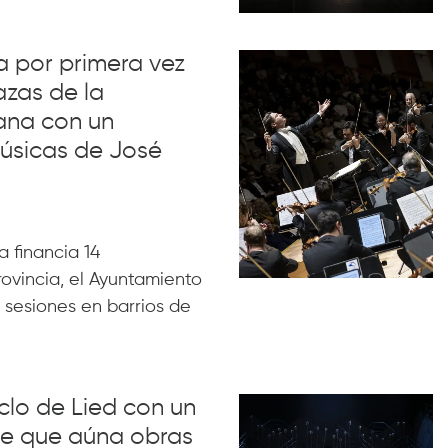
va por primera vez
azas de la
ana con un
úsicas de José
 financia 14
rovincia, el Ayuntamiento
 sesiones en barrios de
iclo de Lied con un
lue que aúna obras