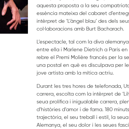
aquesta proposta a la seu compatriota
essència mateixa del cabaret d’entregu
intèrpret de ‘L’àngel blau’ des dels seu
col·laboracions amb Burt Bacharach.
L’espectacle, tal com la diva alemany
entre ella i Marlene Dietrich a París e
rebre el Premi Molière francés per la s
una postal en què es disculpava per l
jove artista amb la mítica actriu.
Durant les tres hores de telefonada, 
carrera, escolta com la intèrpret de ‘L
seua prolífica i inigualable carrera, ple
d’històries d’amor i de fama. 180 minut
trajectòria, el seu treball i estil, la 
Alemanya, el seu dolor i les seues fasc