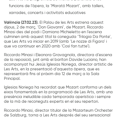
funcions de l’òpera, la ‘Marató Mozart’, amb tallers,
xarrades, concerts i activitats educatives
València (27.02.23).
El Palau de les Arts estrena aquest
dijous, 2 de març, ‘Don Giovanni’, de Mozart. Riccardo
Minasi des del podi i Damiano Michieletto en l’escena
culminen amb aquest títol la coneguda ‘Trilogia Da Ponte’,
que Les Arts va iniciar en 2019 (amb ‘Le nozze di Figaro’ i
que va continuar en 2020 amb ‘Così fan tutte’).
Riccardo Minasi i Eleonora Gravagnola, directora d’escena
de la reposició, junt amb el baríton Davide Luciano, han
acompanyat hui Jesús Iglesias Noriega, director artístic de
Les Arts, en la presentació d’aquesta òpera, que es
representarà fins al pròxim dia 12 de març a la Sala
Principal.
Iglesias Noriega ha recordat que Mozart conforma un dels
eixos fonamentals en la programació de Les Arts, amb una
presència ineludible cada temporada operística i sempre
de la mà de reconeguts experts en el seu repertori.
Riccardo Minasi, director titular de la Mozarteum Orchester
de Salzburg, torna a Les Arts després del seu sensacional