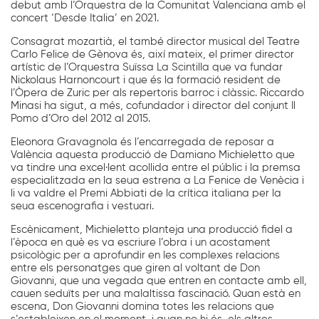
debut amb l’Orquestra de la Comunitat Valenciana amb el
concert ‘Desde Italia’ en 2021.
Consagrat mozartià, el també director musical del Teatre
Carlo Felice de Gènova és, així mateix, el primer director
artístic de l’Orquestra Suïssa La Scintilla que va fundar
Nickolaus Harnoncourt i que és la formació resident de
l’Òpera de Zuric per als repertoris barroc i clàssic. Riccardo
Minasi ha sigut, a més, cofundador i director del conjunt Il
Pomo d’Oro del 2012 al 2015.
Eleonora Gravagnola és l’encarregada de reposar a
València aquesta producció de Damiano Michieletto que
va tindre una excel·lent acollida entre el públic i la premsa
especialitzada en la seua estrena a La Fenice de Venècia i
li va valdre el Premi Abbiati de la crítica italiana per la
seua escenografia i vestuari.
Escènicament, Michieletto planteja una producció fidel a
l’època en què es va escriure l’obra i un acostament
psicològic per a aprofundir en les complexes relacions
entre els personatges que giren al voltant de Don
Giovanni, que una vegada que entren en contacte amb ell,
cauen seduïts per una malaltissa fascinació. Quan està en
escena, Don Giovanni domina totes les relacions que