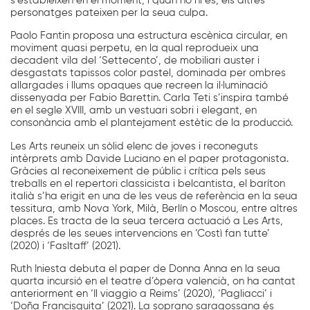
s’estableixen en el moment, i quan no hi és, els altres
personatges pateixen per la seua culpa.
Paolo Fantin proposa una estructura escènica circular, en
moviment quasi perpetu, en la qual reprodueix una
decadent vila del ‘Settecento’, de mobiliari auster i
desgastats tapissos color pastel, dominada per ombres
allargades i llums opaques que recreen la il·luminació
dissenyada per Fabio Barettin. Carla Teti s’inspira també
en el segle XVIII, amb un vestuari sobri i elegant, en
consonància amb el plantejament estètic de la producció.
Les Arts reuneix un sòlid elenc de joves i reconeguts
intèrprets amb Davide Luciano en el paper protagonista.
Gràcies al reconeixement de públic i crítica pels seus
treballs en el repertori classicista i belcantista, el baríton
italià s’ha erigit en una de les veus de referència en la seua
tessitura, amb Nova York, Milà, Berlín o Moscou, entre altres
places. Es tracta de la seua tercera actuació a Les Arts,
després de les seues intervencions en ‘Costì fan tutte’
(2020) i ‘Fasltaff’ (2021).
Ruth Iniesta debuta el paper de Donna Anna en la seua
quarta incursió en el teatre d’òpera valencià, on ha cantat
anteriorment en ‘Il viaggio a Reims’ (2020), ‘Pagliacci’ i
‘Doña Francisquita’ (2021). La soprano saragossana és