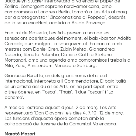
Jacquelyn Stucker interpretarà a València el paper de
Zerlina. L’emergent soprano nord-americana, amb
compromisos a Londres i Berlín, tornarà a Les Arts al maig
per a protagonitzar ‘L’incoronazione di Poppea’, després
de la seua excel·lent acollida a Ais de Provença.
En el rol de Masseto, Les Arts presenta una de les
sensacions operístiques del moment, el baix-baríton Adolfo
Corrado, que, malgrat la seua joventut, ha cantat amb
mestres com Daniel Oren, Zubin Mehta, Gianandrea
Noseda, Renato Palumbo, Daniele Gatti o Stefano
Montanari, amb una agenda amb compromisos i treballs a
Milà, Zuric, Amsterdam, Venècia o Salzburg.
Gianlucca Buratto, un dels grans noms del circuit
internacional, interpreta a Il Commendatore. El baix italià
és un artista assidu a Les Arts, on ha participat, entre
altres òperes, en ‘Tosca’, ‘Thaïs’, ‘I due Foscari’ i ‘La
bohème’.
A més de l’estrena aquest dijous, 2 de març, Les Arts
representarà ‘Don Giovanni’ els dies 4, 7, 10 i 12 de març.
Les funcions d’aquesta òpera compten amb la
col·laboració de Turisme de la Comunitat Valenciana.
Marató Mozart