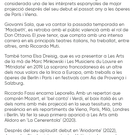
considerada una de les intèrprets espanyoles de major
projecció després del seu debut el passat any a les òperes
de París i Viena.
Giovanni Sala, que va cantar la passada temporada en
‘Macbeth’, es retroba amb el públic valencià amb el rol de
Don Ottavio. El jove tenor, que compta amb una intensa
carrera en els principals teatres italians, ha treballat, entre
altres, amb Riccardo Muti.
També torna Elsa Dreisig, que es va presentar a Les Arts
de la mà de Marc Minkowski i Les Musiciens du Louvre en
‘Mitridate’ en 2019. La soprano francodanesa és un altre
dels nous valors de la lírica a Europa, amb treballs a les
òperes de Berlín i París i en festivals com Ais de Provença i
Salzburg.
Riccardo Fassi encarna Leporello. Amb un repertori que
comprén Mozart, el ‘bel canto’ i Verdi, el baix italià és un
dels noms amb més projecció en la seua tessitura, amb
presència en els repartiments de Viena, París, Milà, Londres
i Berlín. Va fer la seua primera aparició a Les Arts amb
Alidoro en ‘La Cenerentola’ (2020).
Després del seu aplaudit debut en ‘Ariodante’ (2022),