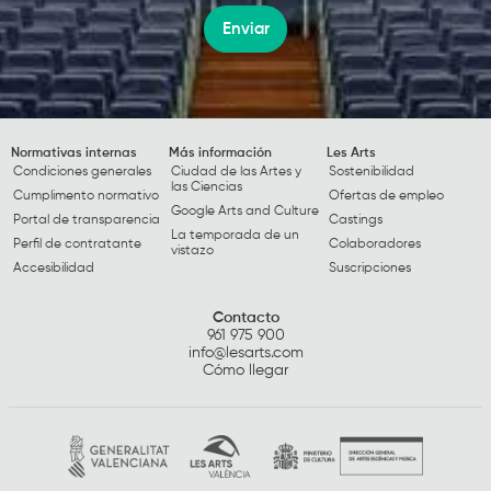
Enviar
Normativas internas
Más información
Les Arts
Condiciones generales
Ciudad de las Artes y
Sostenibilidad
las Ciencias
Cumplimento normativo
Ofertas de empleo
Google Arts and Culture
Portal de transparencia
Castings
La temporada de un
Perfil de contratante
Colaboradores
vistazo
Accesibilidad
Suscripciones
Contacto
961 975 900
info@lesarts.com
Cómo llegar