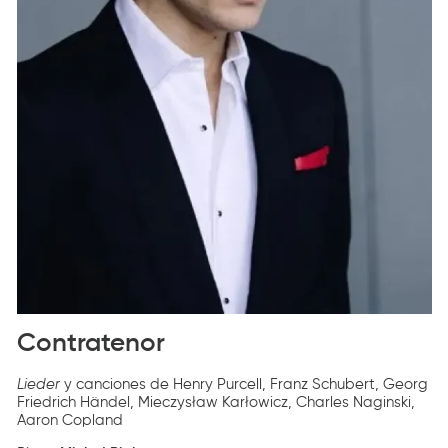
Contratenor
Diapositiva 1 de 1
Lieder
y canciones de Henry Purcell, Franz Schubert, Georg
Friedrich Händel, Mieczysław Karłowicz, Charles Naginski,
Aaron Copland