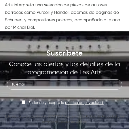
Arts interpreta una selección de piezas de autores
barrocos como Purcell y Händel, además de páginas de
Schubert y compositores polacos, acompañado al piano
por Michał Biel.
Suscríbete
Conoce las ofertas y los detalles de la
programación de Les Arts
Entiendo y acepto la
política de privacidad.
Este sitio está protegido por reCAPTCHA y se aplican la
Política de Privacidad
y los
Términos de Servicio
de Google.