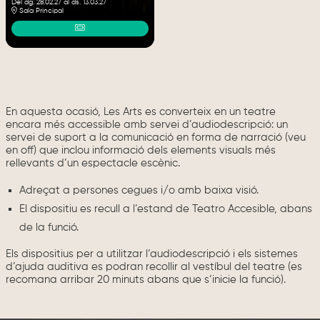
Del dg. 28.02.27
al ds. 13.03.27
Sala Principal
En aquesta ocasió, Les Arts es converteix en un teatre
encara més accessible amb servei d’audiodescripció: un
servei de suport a la comunicació en forma de narració (veu
en off) que inclou informació dels elements visuals més
rellevants d’un espectacle escènic.
Adreçat a persones cegues i/o amb baixa visió.
El dispositiu es recull a l’estand de Teatro Accesible, abans
de la funció.
Els dispositius per a utilitzar l’audiodescripció i els sistemes
d’ajuda auditiva es podran recollir al vestíbul del teatre (es
recomana arribar 20 minuts abans que s’inicie la funció).