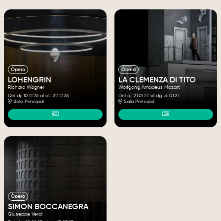
Òpera
Òpera
LOHENGRIN
LA CLEMENZA DI TITO
Richard Wagner
Wolfgang Amadeus Mozart
Del dj. 10.12.26
al dt. 22.12.26
Del dj. 21.01.27
al dg. 31.01.27
Sala Principal
Sala Principal
Òpera
SIMON BOCCANEGRA
Giuseppe Verdi