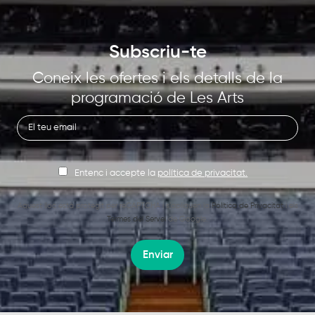
Subscriu-te
Coneix les ofertes i els detalls de la
programació de Les Arts
Entenc i accepte la
política de privacitat.
Aquest lloc està protegit per reCAPTCHA i s’apliquen la
Política de Privacitat
i els
Termes del Servei
de Google.
Enviar