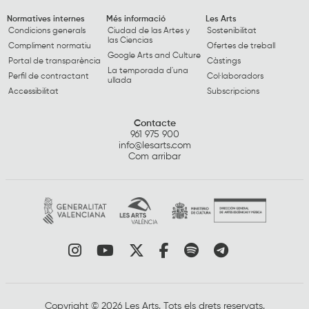
Normatives internes
Més informació
Les Arts
Condicions generals
Ciudad de las Artes y
Sostenibilitat
las Ciencias
Compliment normatiu
Ofertes de treball
Google Arts and Culture
Portal de transparència
Càstings
La temporada d'una
Perfil de contractant
Col·laboradors
ullada
Accessibilitat
Subscripcions
Contacte
961 975 900
info@lesarts.com
Com arribar
Link a instagram
Link a youtube
Link a twitter
Link a facebook
Link a spotify
Link a tele
Copyright © 2026 Les Arts. Tots els drets reservats.