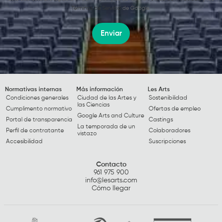
Términos de Servicio
de Google.
Enviar
Normativas internas
Más información
Les Arts
Condiciones generales
Ciudad de las Artes y
Sostenibilidad
las Ciencias
Cumplimento normativo
Ofertas de empleo
Google Arts and Culture
Portal de transparencia
Castings
La temporada de un
Perfil de contratante
Colaboradores
vistazo
Accesibilidad
Suscripciones
Contacto
961 975 900
info@lesarts.com
Cómo llegar