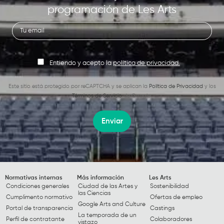
programación de Les Arts
Entiendo y acepto la
política de privacidad.
Este sitio está protegido por reCAPTCHA y se aplican la
Política de Privacidad
y los
Términos de Servicio
de Google.
Enviar
Normativas internas
Más información
Les Arts
Condiciones generales
Ciudad de las Artes y
Sostenibilidad
las Ciencias
Cumplimento normativo
Ofertas de empleo
Google Arts and Culture
Portal de transparencia
Castings
La temporada de un
Perfil de contratante
Colaboradores
vistazo