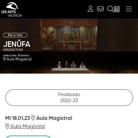
Buscar
Per a tots
JENŮFA
PERSPECTIVES
miércoles 18 enero
Aula Magistral
Finalizado
2022-23
MI 18.01.23
Aula Magistral
Aula Magistral