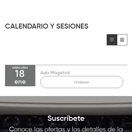
CALENDARIO Y SESIONES
miércoles
18
Aula Magistral
ene
Finalizado
Suscríbete
Conoce las ofertas y los detalles de la