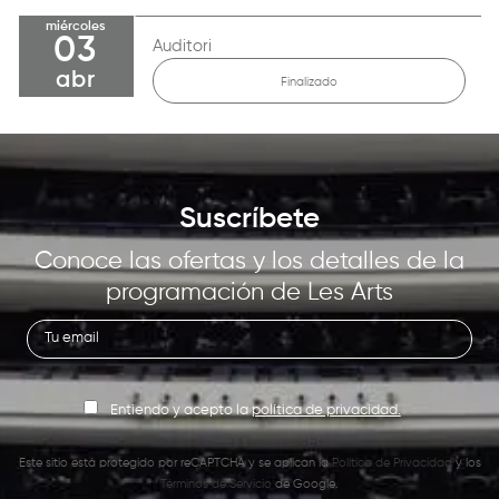
miércoles
03
Auditori
abr
Finalizado
Suscríbete
Conoce las ofertas y los detalles de la
programación de Les Arts
Entiendo y acepto la
política de privacidad.
Este sitio está protegido por reCAPTCHA y se aplican la
Política de Privacidad
y los
Términos de Servicio
de Google.