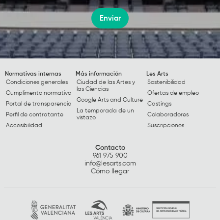
Enviar
Normativas internas
Más información
Les Arts
Condiciones generales
Ciudad de las Artes y
Sostenibilidad
las Ciencias
Cumplimento normativo
Ofertas de empleo
Google Arts and Culture
Portal de transparencia
Castings
La temporada de un
Perfil de contratante
Colaboradores
vistazo
Accesibilidad
Suscripciones
Contacto
961 975 900
info@lesarts.com
Cómo llegar