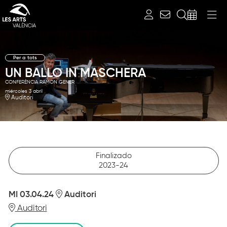
Buscar
Per a tots
UN BALLO IN MASCHERA
CONFERÈNCIA RAMON GENER
miércoles 3 abril
Auditori
Finalizado
2023-24
MI 03.04.24
Auditori
Auditori