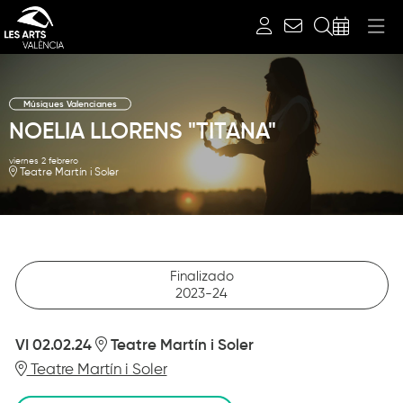
Buscar
Músiques Valencianes
NOELIA LLORENS "TITANA"
viernes 2 febrero
Teatre Martín i Soler
Finalizado
2023-24
VI 02.02.24
Teatre Martín i Soler
Teatre Martín i Soler