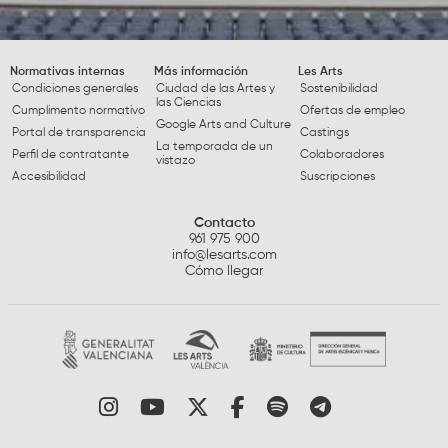
Normativas internas
Más información
Les Arts
Condiciones generales
Ciudad de las Artes y
Sostenibilidad
las Ciencias
Cumplimento normativo
Ofertas de empleo
Google Arts and Culture
Portal de transparencia
Castings
La temporada de un
Perfil de contratante
Colaboradores
vistazo
Accesibilidad
Suscripciones
Contacto
961 975 900
info@lesarts.com
Cómo llegar
Link a instagram
Link a youtube
Link a twitter
Link a facebook
Link a spotify
Link a tele