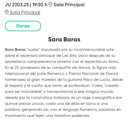
JU 27.03.25
|
19:30 h
Sala Principal
Sala Principal
Dansa
Sara Baras
Sara Baras
“vuela” impulsada por su inconmensurable arte
sobre el escenario principal de Les Arts, poco después de su
apoteósica comparecencia anterior con el espectáculo Alma.
En el 25 aniversario de su compañía de danza, la figura más
internacional del baile flamenco y Premio Nacional de Danza
homenajea al gran maestro de la guitarra Paco de Lucía, desde
el respeto y el cariño que tanto se profesaban. Vuela, “creado
para ser inolvidable” y transportarnos a ese mágico mundo
ideado por la carismática bailaora, es un viaje coreográfico por
quince piezas únicas, cada una de ellas en torno a una
palabra, generando así, con el lenguaje flamenco, palabras en
movimiento que tejen una narrativa poderosa.