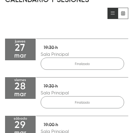
CALENDARIO Y SESIONES
jueves
27
19:30 h
Sala Principal
mar
Finalizado
viernes
28
19:30 h
Sala Principal
mar
Finalizado
sábado
29
19:00 h
Sala Principal