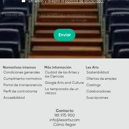
Entiendo y acepto la
política de privacidad.
Este sitio está protegido por reCAPTCHA y se aplican la
Política de Privacidad
y los
Términos de Servicio
de Google.
Enviar
Normativas internas
Más información
Les Arts
Condiciones generales
Ciudad de las Artes y
Sostenibilidad
las Ciencias
Cumplimento normativo
Ofertas de empleo
Google Arts and Culture
Portal de transparencia
Castings
La temporada de un
Perfil de contratante
Colaboradores
vistazo
Accesibilidad
Suscripciones
Contacto
961 975 900
info@lesarts.com
Cómo llegar