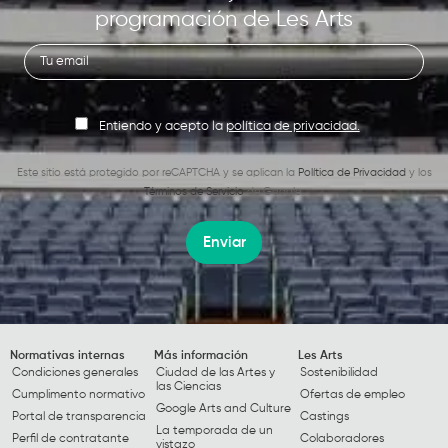
programación de Les Arts
Entiendo y acepto la
política de privacidad.
Este sitio está protegido por reCAPTCHA y se aplican la
Política de Privacidad
y los
Términos de Servicio
de Google.
Enviar
Normativas internas
Más información
Les Arts
Condiciones generales
Ciudad de las Artes y
Sostenibilidad
las Ciencias
Cumplimento normativo
Ofertas de empleo
Google Arts and Culture
Portal de transparencia
Castings
La temporada de un
Perfil de contratante
Colaboradores
vistazo