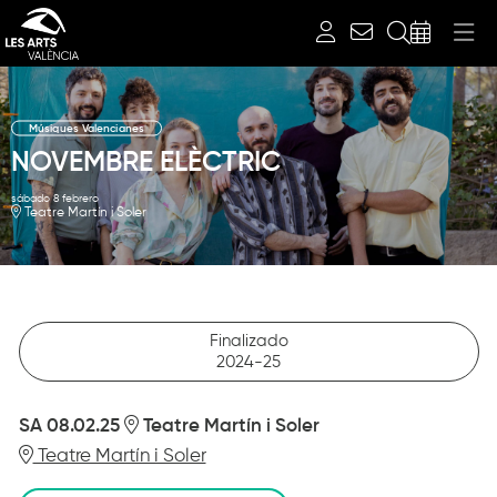
Buscar
Músiques Valencianes
NOVEMBRE ELÈCTRIC
sábado 8 febrero
Teatre Martín i Soler
Finalizado
2024-25
SA 08.02.25
Teatre Martín i Soler
Teatre Martín i Soler