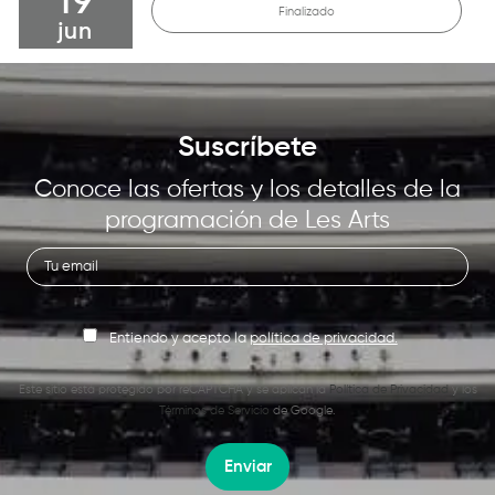
19
Finalizado
jun
Suscríbete
Conoce las ofertas y los detalles de la
programación de Les Arts
Entiendo y acepto la
política de privacidad.
Este sitio está protegido por reCAPTCHA y se aplican la
Política de Privacidad
y los
Términos de Servicio
de Google.
Enviar