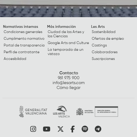
Normativas internas
Más información
Les Arts
Condiciones generales
Ciudad de las Artes y
Sostenibilidad
las Ciencias
Cumplimento normativo
Ofertas de empleo
Google Arts and Culture
Portal de transparencia
Castings
La temporada de un
Perfil de contratante
Colaboradores
vistazo
Accesibilidad
Suscripciones
Contacto
961 975 900
info@lesarts.com
Cómo llegar
Link a instagram
Link a youtube
Link a twitter
Link a facebook
Link a spotify
Link a tele