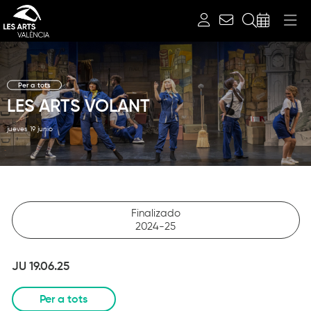
Buscar
Per a tots
LES ARTS VOLANT
jueves 19 junio
Finalizado
2024-25
JU 19.06.25
Per a tots