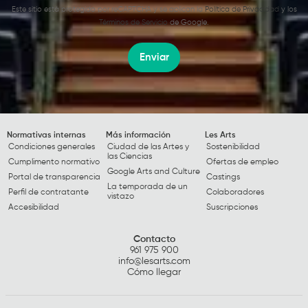
Este sitio está protegido por reCAPTCHA y se aplican la
Política de Privacidad
y los
Términos de Servicio
de Google.
Enviar
Normativas internas
Más información
Les Arts
Condiciones generales
Ciudad de las Artes y
Sostenibilidad
las Ciencias
Cumplimento normativo
Ofertas de empleo
Google Arts and Culture
Portal de transparencia
Castings
La temporada de un
Perfil de contratante
Colaboradores
vistazo
Accesibilidad
Suscripciones
Contacto
961 975 900
info@lesarts.com
Cómo llegar