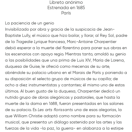
Libreto anónimo
Estrenada en 1685
París
La paciencia de un genio
Invisibilizado por obra y gracia de la suspicacia de Jean-
Baptiste Lully, el músico que hizo bailar, y llorar, al Rey Sol, padre
de la
Tragedie Lyrique
francesa, Marc-Antoine Charpentier
debió esperar a la muerte del florentino para poner sus obras en
los escenarios con apoyo regio. Mientras tanto, amoldó su genio
a las posibilidades que una prima de Luis XIV, María de Lorena,
duquesa de Guise, le ofreció como mecenas de su arte,
abriéndole su palacio urbano en el Marais de París y poniendo a
su disposición el selecto grupo de músicos de su capilla; de
ocho a diez instrumentistas y cantantes; él mismo uno de estos
últimos. Al buen gusto de la duquesa, Charpentier dedicó un
nutrido grupo de obras alegóricas y pastorales, que hasta la
muerte de la dama en 1688, fueron presentadas en los salones
de su palacio. Es
Les arts florissants
una de esas alegorías, la
que William Christie adoptó como nombre para su formación
musical, que presenta un diálogo sostenido por las artes y las
fuerzas de la vida -la paz, la guerra- en alabanza a la estirpe