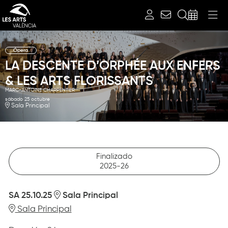
Buscar
Ópera
LA DESCENTE D’ORPHÉE AUX ENFERS
& LES ARTS FLORISSANTS
MARC-ANTOINE CHARPENTIER
sábado 25 octubre
Sala Principal
Finalizado
2025-26
SA 25.10.25
Sala Principal
Sala Principal