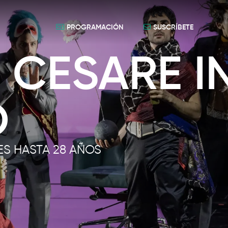
PROGRAMACIÓN
SUSCRÍBETE
 CESARE I
O
S HASTA 28 AÑOS