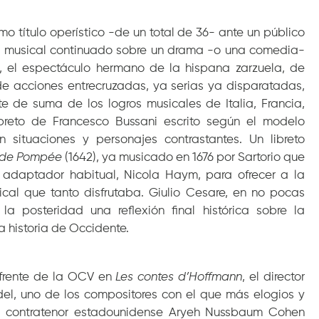
o título operístico -de un total de 36- ante un público
so musical continuado sobre un drama -o una comedia-
a, el espectáculo hermano de la hispana zarzuela, de
 de acciones entrecruzadas, ya serias ya disparatadas,
e de suma de los logros musicales de Italia, Francia,
ibreto de Francesco Bussani escrito según el modelo
situaciones y personajes contrastantes. Un libreto
 de Pompée
(1642), ya musicado en 1676 por Sartorio que
 adaptador habitual, Nicola Haym, para ofrecer a la
cal que tanto disfrutaba. Giulio Cesare, en no pocas
a posteridad una reflexión final histórica sobre la
a historia de Occidente.
 frente de la OCV en
Les contes d’Hoffmann
, el director
el, uno de los compositores con el que más elogios y
do contratenor estadounidense Aryeh Nussbaum Cohen