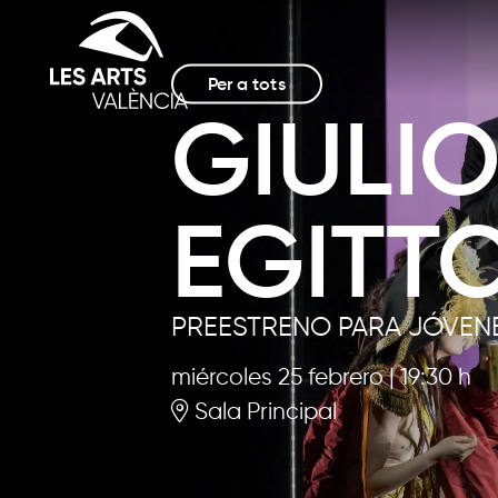
Per a tots
GIULIO
EGITT
PREESTRENO PARA JÓVENE
miércoles 25 febrero
|
19:30 h
Sala Principal