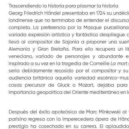
Trascendiendo la historia para plasmar la historia
Georg Friedrich Händel presentaba en 1724 su undécim
londinense que no terminaba de entender el discur
completa. La preferencia por la Masque purcellian
variada expresión artística y fantástico despliegue
llevó al compositor de Sajonia a proponer una suert
Alemania y Gran Bretaña. Para ello recupera un l
veneciano, variado de personajes y abundante en 
inspirado a su vez en la tragedia de Corneille
La mort
sería debidamente recosido por el compositor y su
audiencia británica aquella variedad escénico-musi
cosas precursor de Gluck o Mozart, dejaba para l
importancia geopolítica del Oriente mediterráneo en l
Después del éxito apoteósico de Marc Minkowski al
parisino regresa con la imperecedera ópera de Händ
prestigio ha cosechado en su carrera. El aplaudi