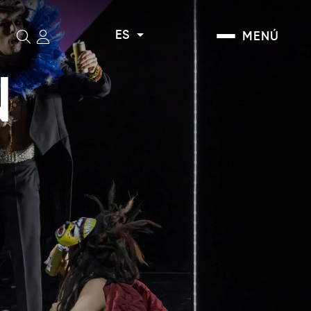
ES
MENÚ
Buscar
N